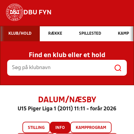
DBU FYN
Hvad vil du søge efter?
KLUB/HOLD
RÆKKE
SPILLESTED
KAMP
INDHOLD OG NYHEDER
Find en klub eller et hold
STILLINGER, RESULTATER, KLUBBER OG
HOLD
DALUM/NÆSBY
U15 Piger Liga 1 (2011) 11:11 - forår 2026
STILLING
INFO
KAMPPROGRAM