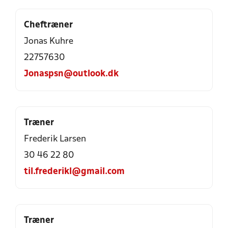
Cheftræner
Jonas Kuhre
22757630
Jonaspsn@outlook.dk
Træner
Frederik Larsen
30 46 22 80
til.frederikl@gmail.com
Træner