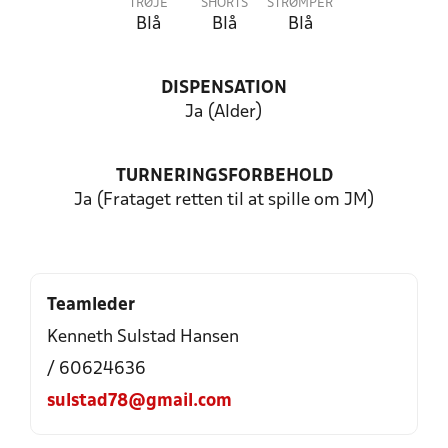
TRØJE
SHORTS
STRØMPER
Blå
Blå
Blå
DISPENSATION
Ja (Alder)
TURNERINGSFORBEHOLD
Ja (Frataget retten til at spille om JM)
Teamleder
Kenneth Sulstad Hansen
/ 60624636
sulstad78@gmail.com