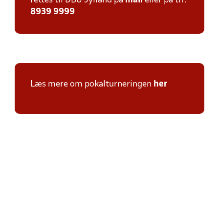
rettes til DBU Jylland på
mail
eller på tlf:
8939 9999
Læs mere om pokalturneringen
her