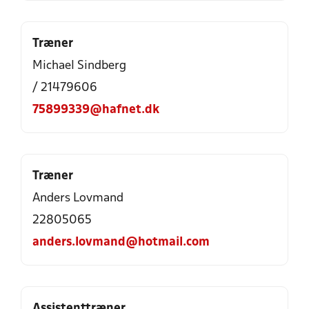
Træner
Michael Sindberg
/ 21479606
75899339@hafnet.dk
Træner
Anders Lovmand
22805065
anders.lovmand@hotmail.com
Assistenttræner