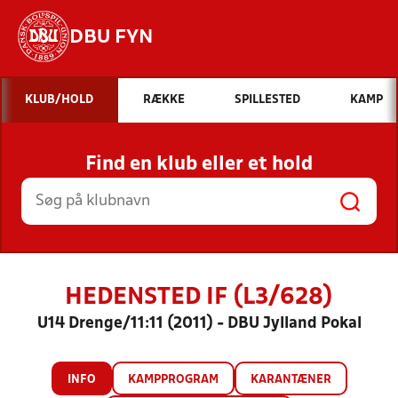
DBU FYN
Hvad vil du søge efter?
KLUB/HOLD
RÆKKE
SPILLESTED
KAMP
INDHOLD OG NYHEDER
Find en klub eller et hold
STILLINGER, RESULTATER, KLUBBER OG
HOLD
HEDENSTED IF (L3/628)
U14 Drenge/11:11 (2011) - DBU Jylland Pokal
INFO
KAMPPROGRAM
KARANTÆNER