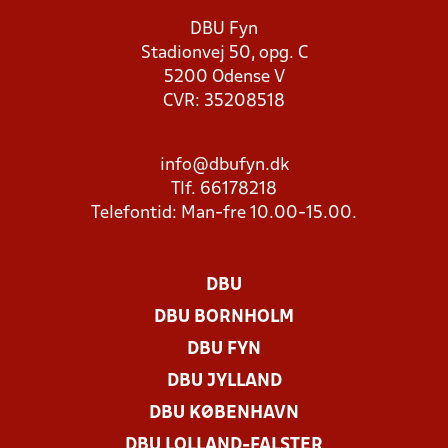
DBU Fyn
Stadionvej 50, opg. C
5200 Odense V
CVR: 35208518
info@dbufyn.dk
Tlf. 66178218
Telefontid: Man-fre 10.00-15.00.
DBU
DBU BORNHOLM
DBU FYN
DBU JYLLAND
DBU KØBENHAVN
DBU LOLLAND-FALSTER