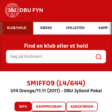
DBU FYN
Hvad vil du søge efter?
KLUB/HOLD
RÆKKE
SPILLESTED
KAMP
INDHOLD OG NYHEDER
Find en klub eller et hold
STILLINGER, RESULTATER, KLUBBER OG
HOLD
SMIFF09 (L4/644)
U14 Drenge/11:11 (2011) - DBU Jylland Pokal
INFO
KAMPPROGRAM
KARANTÆNER