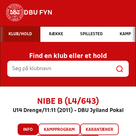
DBU FYN
Hvad vil du søge efter?
KLUB/HOLD
RÆKKE
SPILLESTED
KAMP
INDHOLD OG NYHEDER
Find en klub eller et hold
STILLINGER, RESULTATER, KLUBBER OG
HOLD
NIBE B (L4/643)
U14 Drenge/11:11 (2011) - DBU Jylland Pokal
INFO
KAMPPROGRAM
KARANTÆNER