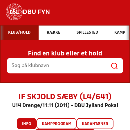
DBU FYN
Hvad vil du søge efter?
KLUB/HOLD
RÆKKE
SPILLESTED
KAMP
INDHOLD OG NYHEDER
Find en klub eller et hold
STILLINGER, RESULTATER, KLUBBER OG
HOLD
IF SKJOLD SÆBY (L4/641)
U14 Drenge/11:11 (2011) - DBU Jylland Pokal
INFO
KAMPPROGRAM
KARANTÆNER