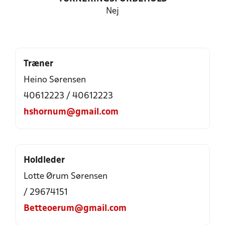
Nej
Træner
Heino Sørensen
40612223 / 40612223
hshornum@gmail.com
Holdleder
Lotte Ørum Sørensen
/ 29674151
Betteoerum@gmail.com