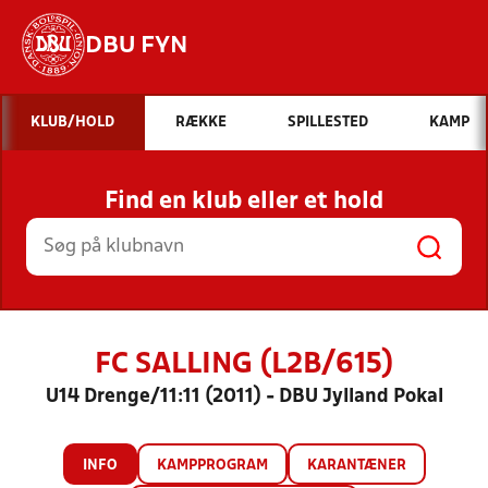
DBU FYN
Hvad vil du søge efter?
KLUB/HOLD
RÆKKE
SPILLESTED
KAMP
INDHOLD OG NYHEDER
Find en klub eller et hold
STILLINGER, RESULTATER, KLUBBER OG
HOLD
FC SALLING (L2B/615)
U14 Drenge/11:11 (2011) - DBU Jylland Pokal
INFO
KAMPPROGRAM
KARANTÆNER