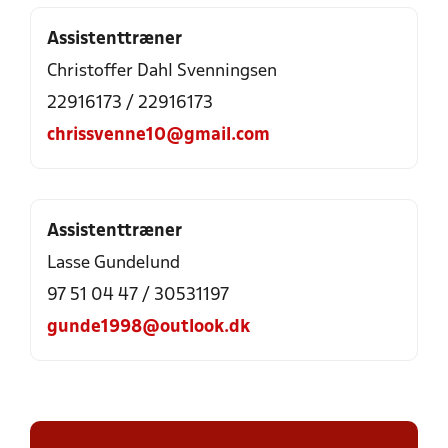
Assistenttræner
Christoffer Dahl Svenningsen
22916173 / 22916173
chrissvenne10@gmail.com
Assistenttræner
Lasse Gundelund
97 51 04 47 / 30531197
gunde1998@outlook.dk