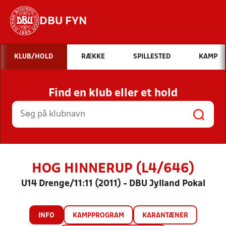
DBU FYN
Hvad vil du søge efter?
KLUB/HOLD
RÆKKE
SPILLESTED
KAMP
INDHOLD OG NYHEDER
Find en klub eller et hold
STILLINGER, RESULTATER, KLUBBER OG
HOLD
HOG HINNERUP (L4/646)
U14 Drenge/11:11 (2011) - DBU Jylland Pokal
INFO
KAMPPROGRAM
KARANTÆNER