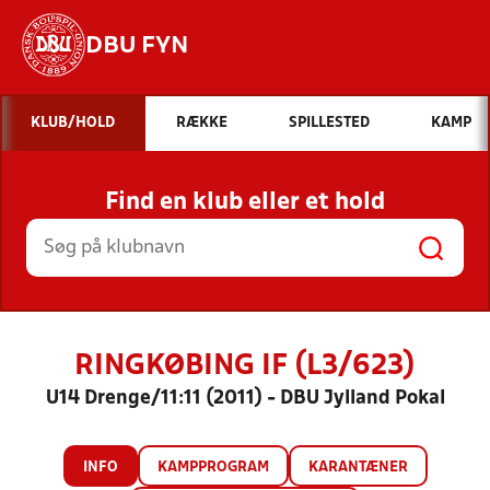
DBU FYN
Hvad vil du søge efter?
KLUB/HOLD
RÆKKE
SPILLESTED
KAMP
INDHOLD OG NYHEDER
Find en klub eller et hold
STILLINGER, RESULTATER, KLUBBER OG
HOLD
RINGKØBING IF (L3/623)
U14 Drenge/11:11 (2011) - DBU Jylland Pokal
INFO
KAMPPROGRAM
KARANTÆNER