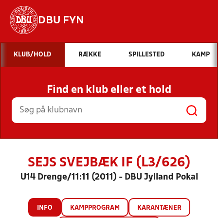
DBU FYN
Hvad vil du søge efter?
KLUB/HOLD
RÆKKE
SPILLESTED
KAMP
INDHOLD OG NYHEDER
Find en klub eller et hold
STILLINGER, RESULTATER, KLUBBER OG
HOLD
SEJS SVEJBÆK IF (L3/626)
U14 Drenge/11:11 (2011) - DBU Jylland Pokal
INFO
KAMPPROGRAM
KARANTÆNER