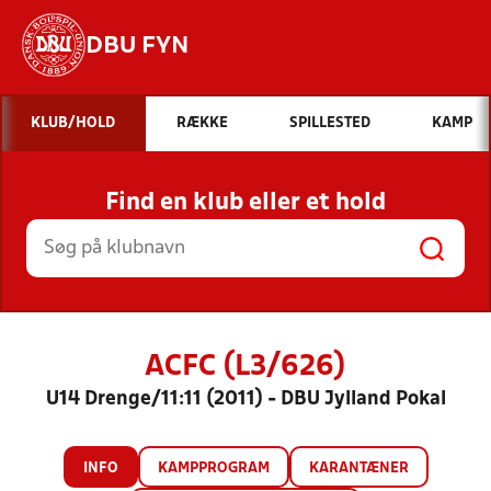
DBU FYN
Hvad vil du søge efter?
KLUB/HOLD
RÆKKE
SPILLESTED
KAMP
INDHOLD OG NYHEDER
Find en klub eller et hold
STILLINGER, RESULTATER, KLUBBER OG
HOLD
ACFC (L3/626)
U14 Drenge/11:11 (2011) - DBU Jylland Pokal
INFO
KAMPPROGRAM
KARANTÆNER