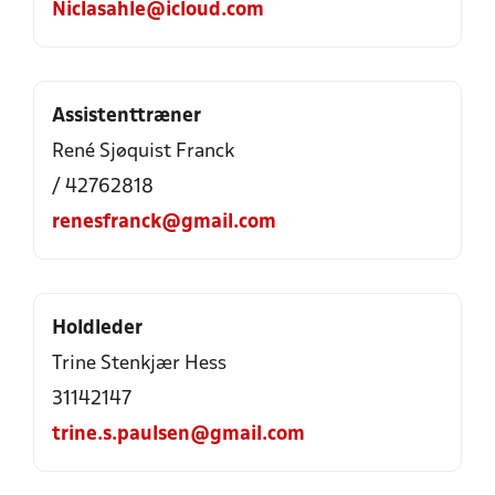
Niclasahle@icloud.com
Assistenttræner
René Sjøquist Franck
/ 42762818
renesfranck@gmail.com
Holdleder
Trine Stenkjær Hess
31142147
trine.s.paulsen@gmail.com