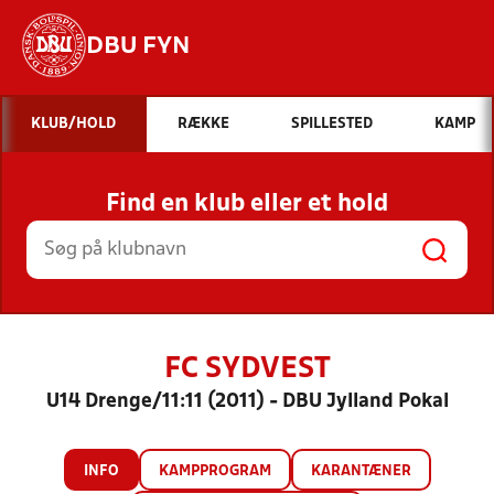
DBU FYN
Hvad vil du søge efter?
KLUB/HOLD
RÆKKE
SPILLESTED
KAMP
INDHOLD OG NYHEDER
Find en klub eller et hold
STILLINGER, RESULTATER, KLUBBER OG
HOLD
FC SYDVEST
U14 Drenge/11:11 (2011) - DBU Jylland Pokal
INFO
KAMPPROGRAM
KARANTÆNER