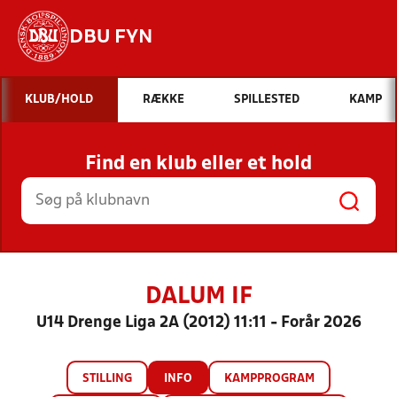
DBU FYN
Hvad vil du søge efter?
KLUB/HOLD
RÆKKE
SPILLESTED
KAMP
INDHOLD OG NYHEDER
Find en klub eller et hold
STILLINGER, RESULTATER, KLUBBER OG
HOLD
DALUM IF
U14 Drenge Liga 2A (2012) 11:11 - Forår 2026
STILLING
INFO
KAMPPROGRAM