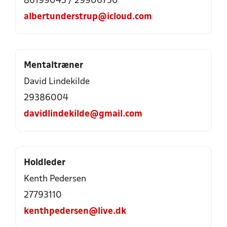
86199045 / 29906750
albertunderstrup@icloud.com
Mentaltræner
David Lindekilde
29386004
davidlindekilde@gmail.com
Holdleder
Kenth Pedersen
27793110
kenthpedersen@live.dk