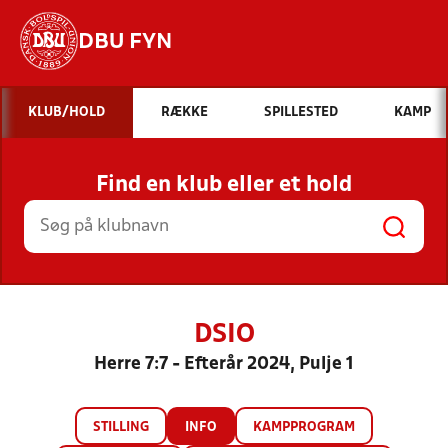
DBU FYN
Hvad vil du søge efter?
KLUB/HOLD
RÆKKE
SPILLESTED
KAMP
INDHOLD OG NYHEDER
Find en klub eller et hold
STILLINGER, RESULTATER, KLUBBER OG
HOLD
DSIO
Herre 7:7 - Efterår 2024, Pulje 1
STILLING
INFO
KAMPPROGRAM