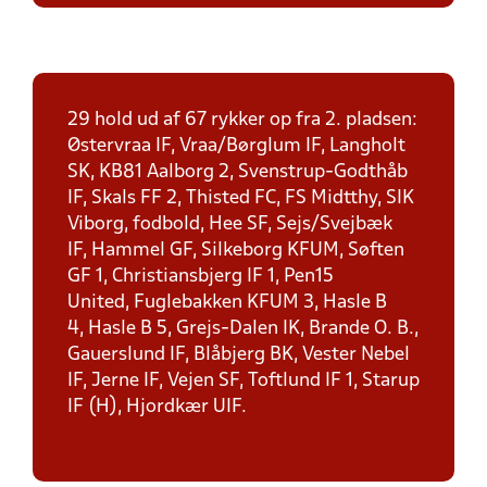
29 hold ud af 67 rykker op fra 2. pladsen:
Østervraa IF, Vraa/Børglum IF, Langholt
SK, KB81 Aalborg 2, Svenstrup-Godthåb
IF, Skals FF 2, Thisted FC, FS Midtthy, SIK
Viborg, fodbold, Hee SF, Sejs/Svejbæk
IF, Hammel GF, Silkeborg KFUM, Søften
GF 1, Christiansbjerg IF 1, Pen15
United, Fuglebakken KFUM 3, Hasle B
4, Hasle B 5, Grejs-Dalen IK, Brande O. B.,
Gauerslund IF, Blåbjerg BK, Vester Nebel
IF, Jerne IF, Vejen SF, Toftlund IF 1, Starup
IF (H), Hjordkær UIF.