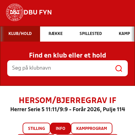
DBU FYN
Hvad vil du søge efter?
KLUB/HOLD
RÆKKE
SPILLESTED
KAMP
INDHOLD OG NYHEDER
Find en klub eller et hold
STILLINGER, RESULTATER, KLUBBER OG
HOLD
HERSOM/BJERREGRAV IF
Herrer Serie 5 11:11/9:9 - Forår 2026, Pulje 114
STILLING
INFO
KAMPPROGRAM