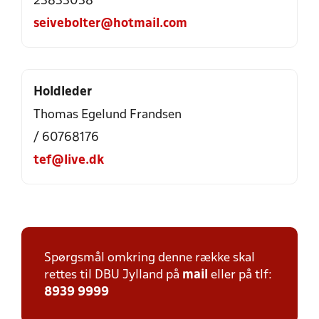
23833038
seivebolter@hotmail.com
Holdleder
Thomas Egelund Frandsen
/ 60768176
tef@live.dk
Spørgsmål omkring denne række skal
rettes til DBU Jylland på
mail
eller på tlf:
8939 9999