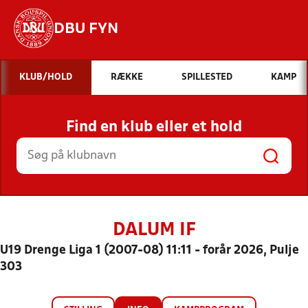
DBU FYN
Hvad vil du søge efter?
KLUB/HOLD
RÆKKE
SPILLESTED
KAMP
INDHOLD OG NYHEDER
Find en klub eller et hold
STILLINGER, RESULTATER, KLUBBER OG
HOLD
DALUM IF
U19 Drenge Liga 1 (2007-08) 11:11 - forår 2026, Pulje
303