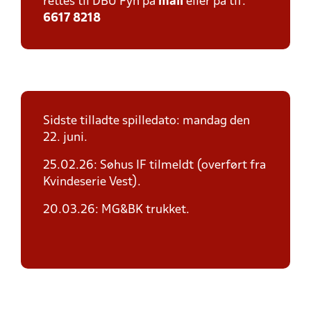
rettes til DBU Fyn på
mail
eller på tlf:
6617 8218
Sidste tilladte spilledato: mandag den
22. juni.
25.02.26: Søhus IF tilmeldt (overført fra
Kvindeserie Vest).
20.03.26: MG&BK trukket.