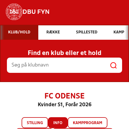
DBU FYN
Hvad vil du søge efter?
KLUB/HOLD
RÆKKE
SPILLESTED
KAMP
INDHOLD OG NYHEDER
Find en klub eller et hold
STILLINGER, RESULTATER, KLUBBER OG
HOLD
FC ODENSE
Kvinder S1, Forår 2026
STILLING
INFO
KAMPPROGRAM