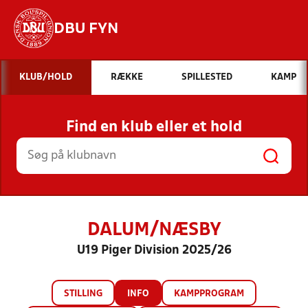
DBU FYN
Hvad vil du søge efter?
KLUB/HOLD
RÆKKE
SPILLESTED
KAMP
INDHOLD OG NYHEDER
Find en klub eller et hold
STILLINGER, RESULTATER, KLUBBER OG
HOLD
DALUM/NÆSBY
U19 Piger Division 2025/26
STILLING
INFO
KAMPPROGRAM