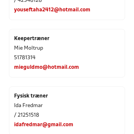
/ 42348128
youseftaha2412@hotmail.com
Keepertræner
Mie Moltrup
51781314
mieguldmo@hotmail.com
Fysisk træner
Ida Fredmar
/ 21251518
idafredmar@gmail.com