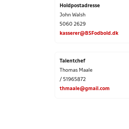
Holdpostadresse
John Walsh
5060 2629
kasserer@BSFodbold.dk
Talentchef
Thomas Maale
/ 51965872
thmaale@gmail.com