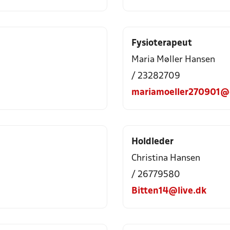
Fysioterapeut
Maria Møller Hansen
/ 23282709
mariamoeller270901@
Holdleder
Christina Hansen
/ 26779580
Bitten14@live.dk