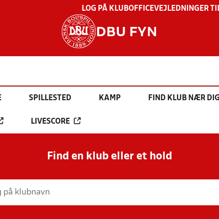
LOG PÅ KLUBOFFICE
VEJLEDNINGER TI
DBU FYN
E
SPILLESTED
KAMP
FIND KLUB NÆR DI
LIVESCORE
Find en klub eller et hold