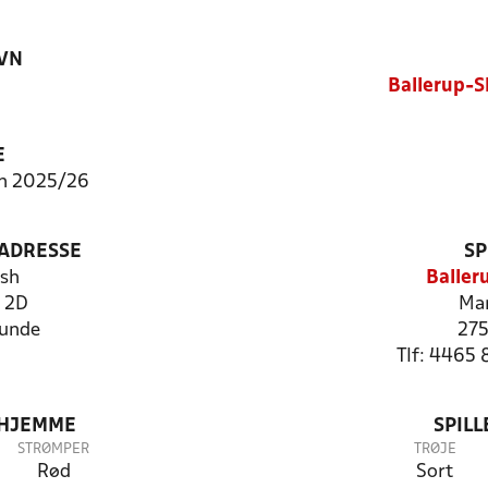
VN
Ballerup-S
E
on 2025/26
ADRESSE
SP
sh
Baller
 2D
Mar
lunde
275
Tlf: 4465 
 HJEMME
SPIL
STRØMPER
TRØJE
Rød
Sort