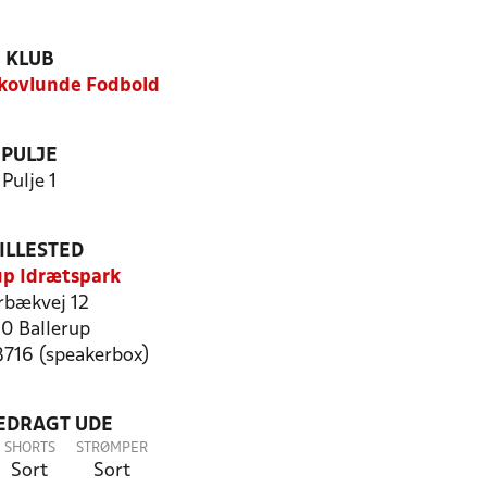
KLUB
kovlunde Fodbold
PULJE
Pulje 1
ILLESTED
up Idrætspark
bækvej 12
0 Ballerup
8716 (speakerbox)
LEDRAGT UDE
SHORTS
STRØMPER
Sort
Sort