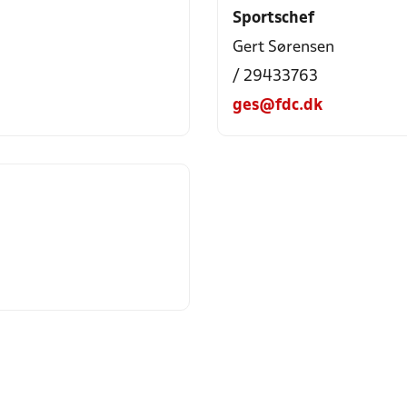
Sportschef
Gert Sørensen
/ 29433763
ges@fdc.dk