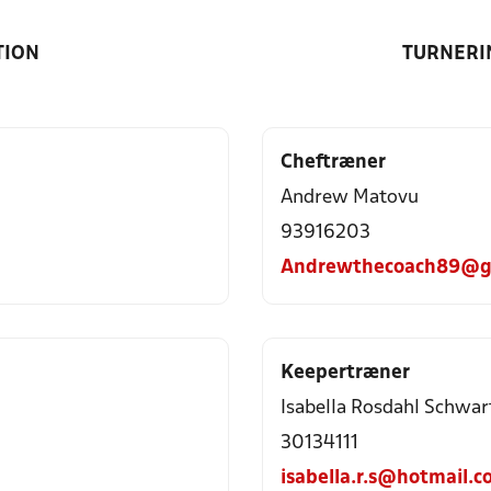
TION
TURNERI
Cheftræner
Andrew Matovu
93916203
Andrewthecoach89@g
Keepertræner
Isabella Rosdahl Schwar
30134111
isabella.r.s@hotmail.