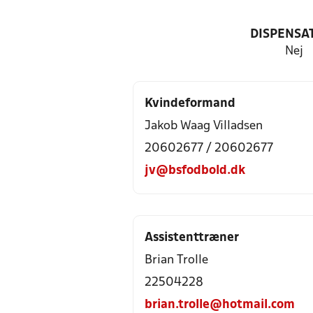
DISPENSA
Nej
Kvindeformand
Jakob Waag Villadsen
20602677 / 20602677
jv@bsfodbold.dk
Assistenttræner
Brian Trolle
22504228
brian.trolle@hotmail.com