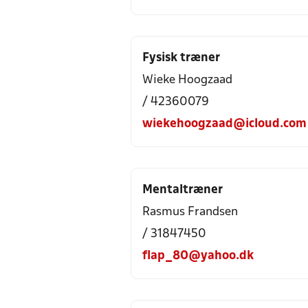
Fysisk træner
Wieke Hoogzaad
/ 42360079
wiekehoogzaad@icloud.com
Mentaltræner
Rasmus Frandsen
/ 31847450
flap_80@yahoo.dk