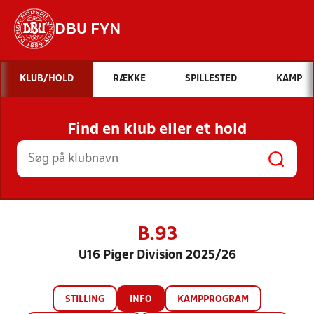
DBU FYN
Hvad vil du søge efter?
KLUB/HOLD
RÆKKE
SPILLESTED
KAMP
INDHOLD OG NYHEDER
Find en klub eller et hold
STILLINGER, RESULTATER, KLUBBER OG
HOLD
B.93
U16 Piger Division 2025/26
STILLING
INFO
KAMPPROGRAM