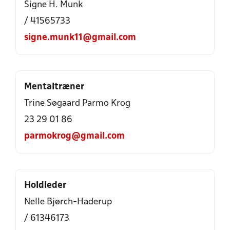
Signe H. Munk
/ 41565733
signe.munk11@gmail.com
Mentaltræner
Trine Søgaard Parmo Krog
23 29 01 86
parmokrog@gmail.com
Holdleder
Nelle Bjørch-Haderup
/ 61346173