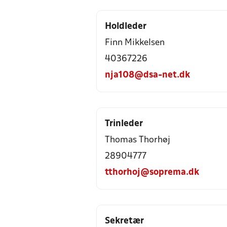
Holdleder
Finn Mikkelsen
40367226
nja108@dsa-net.dk
Trinleder
Thomas Thorhøj
28904777
tthorhoj@soprema.dk
Sekretær