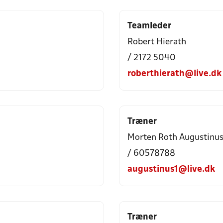
Teamleder
Robert Hierath
/ 2172 5040
roberthierath@live.dk
Træner
Morten Roth Augustinu
/ 60578788
augustinus1@live.dk
Træner