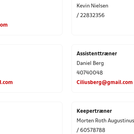
Kevin Nielsen
/ 22832356
com
Assistenttræner
Daniel Berg
40740048
l.com
Ciliusberg@gmail.com
Keepertræner
Morten Roth Augustinu
/ 60578788