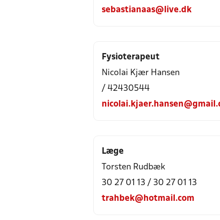
sebastianaas@live.dk
Fysioterapeut
Nicolai Kjær Hansen
/ 42430544
nicolai.kjaer.hansen@gmail
Læge
Torsten Rudbæk
30 27 01 13 / 30 27 01 13
trahbek@hotmail.com