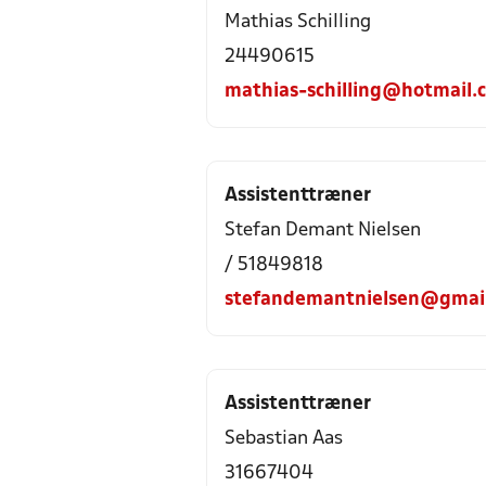
Mathias Schilling
24490615
mathias-schilling@hotmail.
Assistenttræner
Stefan Demant Nielsen
/ 51849818
stefandemantnielsen@gmai
Assistenttræner
Sebastian Aas
31667404