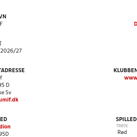
VN
F
D
E
 2026/27
TADRESSE
KLUBBEN
f
www.
95 D
se Sv
umif.dk
TED
SPILLE
TRØJE
dion
Rød
 95D