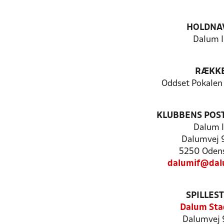
HOLDNA
Dalum I
RÆKK
Oddset Pokalen
KLUBBENS POS
Dalum I
Dalumvej 
5250 Oden
dalumif@dal
SPILLES
Dalum Sta
Dalumvej