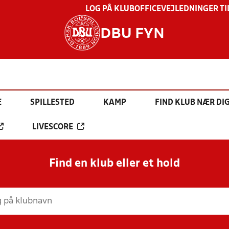
LOG PÅ KLUBOFFICE
VEJLEDNINGER TI
DBU FYN
E
SPILLESTED
KAMP
FIND KLUB NÆR DI
LIVESCORE
Find en klub eller et hold