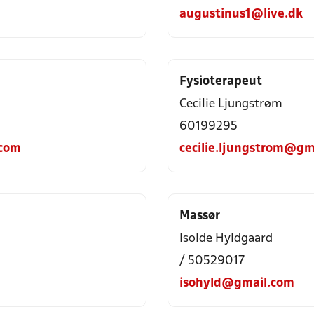
augustinus1@live.dk
Fysioterapeut
Cecilie Ljungstrøm
60199295
.com
cecilie.ljungstrom@gm
Massør
Isolde Hyldgaard
/ 50529017
isohyld@gmail.com