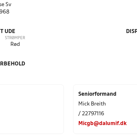
se Sv
2968
T UDE
DIS
STRØMPER
Rød
ORBEHOLD
Seniorformand
Mick Breith
/ 22797116
Micgb@dalumif.dk