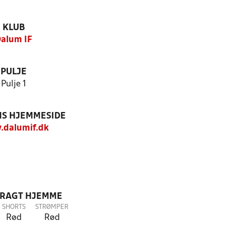
KLUB
alum IF
PULJE
Pulje 1
S HJEMMESIDE
dalumif.dk
DRAGT HJEMME
SHORTS
STRØMPER
Rød
Rød