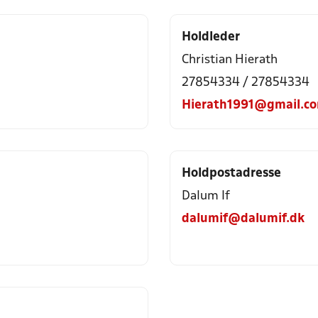
Holdleder
Christian Hierath
27854334 / 27854334
Hierath1991@gmail.c
Holdpostadresse
Dalum If
dalumif@dalumif.dk