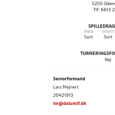
5250 Oden
Tlf: 6613 
SPILLEDRAG
TRØJE
SHORTS
Sort
Sort
TURNERINGSF
Nej
Seniorformand
Lars Mejnert
20421913
lm@dalumif.dk