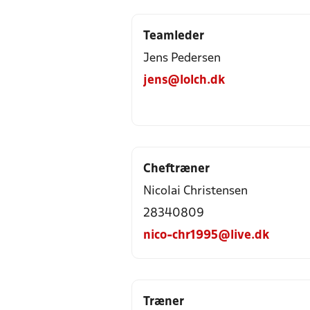
Teamleder
Jens Pedersen
jens@lolch.dk
Cheftræner
Nicolai Christensen
28340809
nico-chr1995@live.dk
Træner