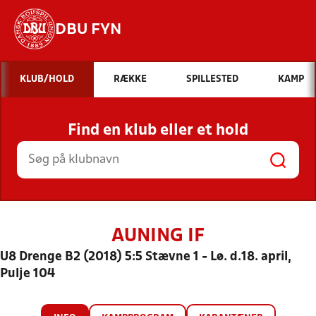
DBU FYN
Hvad vil du søge efter?
KLUB/HOLD
RÆKKE
SPILLESTED
KAMP
INDHOLD OG NYHEDER
Find en klub eller et hold
STILLINGER, RESULTATER, KLUBBER OG
HOLD
AUNING IF
U8 Drenge B2 (2018) 5:5 Stævne 1 - Lø. d.18. april,
Pulje 104