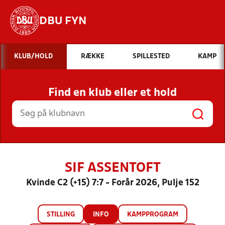
DBU FYN
Hvad vil du søge efter?
KLUB/HOLD
RÆKKE
SPILLESTED
KAMP
INDHOLD OG NYHEDER
Find en klub eller et hold
STILLINGER, RESULTATER, KLUBBER OG
HOLD
SIF ASSENTOFT
Kvinde C2 (+15) 7:7 - Forår 2026, Pulje 152
STILLING
INFO
KAMPPROGRAM