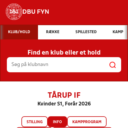
DBU FYN
Hvad vil du søge efter?
KLUB/HOLD
RÆKKE
SPILLESTED
KAMP
INDHOLD OG NYHEDER
Find en klub eller et hold
STILLINGER, RESULTATER, KLUBBER OG
HOLD
TÅRUP IF
Kvinder S1, Forår 2026
STILLING
INFO
KAMPPROGRAM