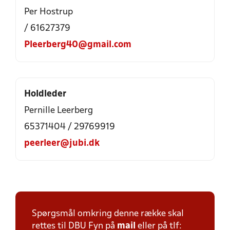
Per Hostrup
/ 61627379
Pleerberg40@gmail.com
Holdleder
Pernille Leerberg
65371404 / 29769919
peerleer@jubi.dk
Spørgsmål omkring denne række skal
rettes til DBU Fyn på
mail
eller på tlf: