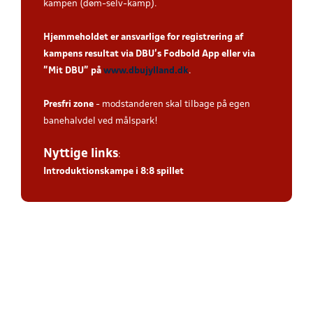
kampen (døm-selv-kamp).
Hjemmeholdet er ansvarlige for registrering af
kampens resultat via DBU’s Fodbold App eller via
”Mit DBU” på
www.dbujylland.dk
.
Presfri zone
- modstanderen skal tilbage på egen
banehalvdel ved målspark!
Nyttige links
:
Introduktionskampe i 8:8 spillet