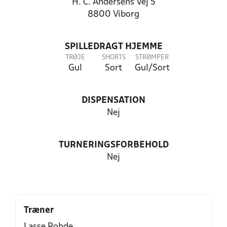
H. C. Andersens Vej 5
8800 Viborg
SPILLEDRAGT HJEMME
TRØJE
SHORTS
STRØMPER
Gul
Sort
Gul/Sort
DISPENSATION
Nej
TURNERINGSFORBEHOLD
Nej
Træner
Lasse Rohde