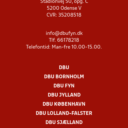
Stadionvej 50, opg. C
5200 Odense V
CVR: 35208518
info@dbufyn.dk
Tlf. 66178218
Telefontid: Man-fre 10.00-15.00.
DBU
DBU BORNHOLM
DBU FYN
DBU JYLLAND
DBU KØBENHAVN
DBU LOLLAND-FALSTER
DBU SJÆLLAND