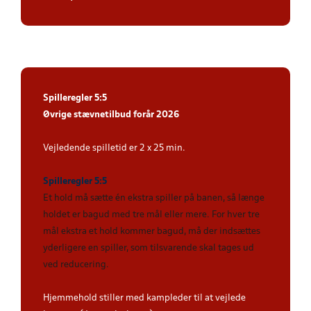
Spilleregler 5:5
Øvrige stævnetilbud forår 2026
Vejledende spilletid er 2 x 25 min.
Spilleregler 5:5
Et hold må sætte én ekstra spiller på banen, så længe
holdet er bagud med tre mål eller mere. For hver tre
mål ekstra et hold kommer bagud, må der indsættes
yderligere en spiller, som tilsvarende skal tages ud
ved reducering
.
Hjemmehold stiller med kampleder til at vejlede