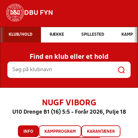
DBU FYN
Hvad vil du søge efter?
KLUB/HOLD
RÆKKE
SPILLESTED
KAMP
INDHOLD OG NYHEDER
Find en klub eller et hold
STILLINGER, RESULTATER, KLUBBER OG
HOLD
NUGF VIBORG
U10 Drenge B1 (16) 5:5 - Forår 2026, Pulje 18
INFO
KAMPPROGRAM
KARANTÆNER