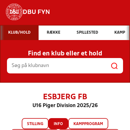
DBU FYN
Hvad vil du søge efter?
KLUB/HOLD
RÆKKE
SPILLESTED
KAMP
INDHOLD OG NYHEDER
Find en klub eller et hold
STILLINGER, RESULTATER, KLUBBER OG
HOLD
ESBJERG FB
U16 Piger Division 2025/26
STILLING
INFO
KAMPPROGRAM