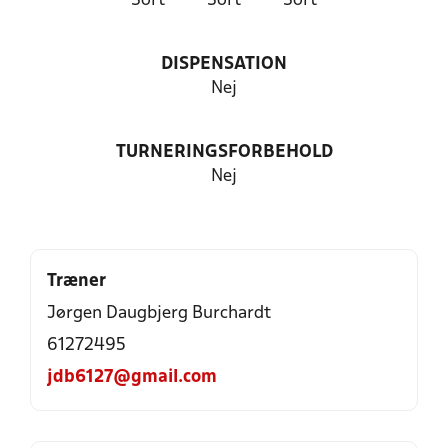
Sort
Sort
Sort
DISPENSATION
Nej
TURNERINGSFORBEHOLD
Nej
Træner
Jørgen Daugbjerg Burchardt
61272495
jdb6127@gmail.com