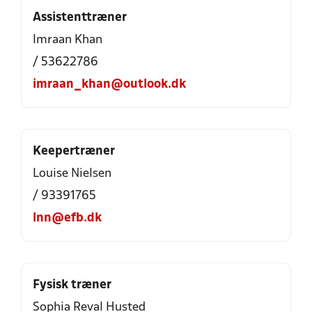
Assistenttræner
Imraan Khan
/ 53622786
imraan_khan@outlook.dk
Keepertræner
Louise Nielsen
/ 93391765
lnn@efb.dk
Fysisk træner
Sophia Reval Husted