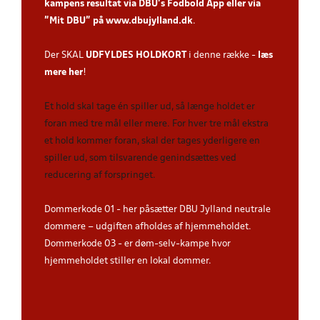
kampens resultat via DBU’s Fodbold App
eller via
”Mit DBU” på
www.dbujylland.dk
.
Der SKAL
UDFYLDES HOLDKORT
i denne række -
læs
mere her
!
Et hold skal tage én spiller ud, så længe holdet er
foran med tre mål eller mere. For hver tre mål ekstra
et hold kommer foran, skal der tages yderligere en
spiller ud, som tilsvarende genindsættes ved
reducering af forspringet.
Dommerkode 01 - her påsætter DBU Jylland neutrale
dommere – udgiften afholdes af hjemmeholdet.
Dommerkode 03 - er døm-selv-kampe hvor
hjemmeholdet stiller en lokal dommer.