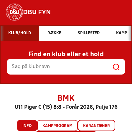
DBU FYN
Hvad vil du søge efter?
KLUB/HOLD
RÆKKE
SPILLESTED
KAMP
INDHOLD OG NYHEDER
Find en klub eller et hold
STILLINGER, RESULTATER, KLUBBER OG
HOLD
BMK
U11 Piger C (15) 8:8 - Forår 2026, Pulje 176
INFO
KAMPPROGRAM
KARANTÆNER