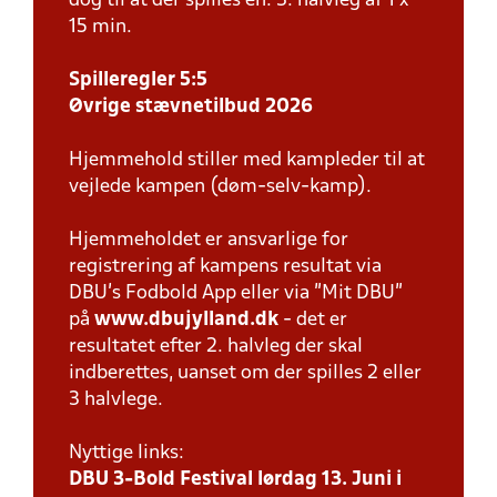
dog til at der spilles en. 3. halvleg af 1 x
15 min.
Spilleregler 5:5
Øvrige stævnetilbud 2026
Hjemmehold stiller med kampleder til at
vejlede kampen (døm-selv-kamp).
Hjemmeholdet er ansvarlige for
registrering af kampens resultat via
DBU’s Fodbold App eller via ”Mit DBU”
på
www.dbujylland.dk
- det er
resultatet efter 2. halvleg der skal
indberettes, uanset om der spilles 2 eller
3 halvlege.
Nyttige links:
DBU 3-Bold Festival lørdag 13. Juni i