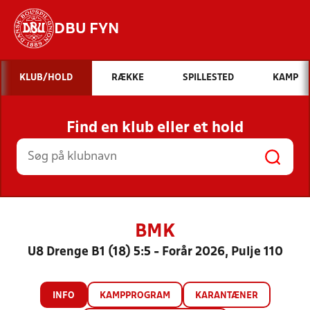
DBU FYN
Hvad vil du søge efter?
KLUB/HOLD
RÆKKE
SPILLESTED
KAMP
INDHOLD OG NYHEDER
Find en klub eller et hold
STILLINGER, RESULTATER, KLUBBER OG
HOLD
BMK
U8 Drenge B1 (18) 5:5 - Forår 2026, Pulje 110
INFO
KAMPPROGRAM
KARANTÆNER