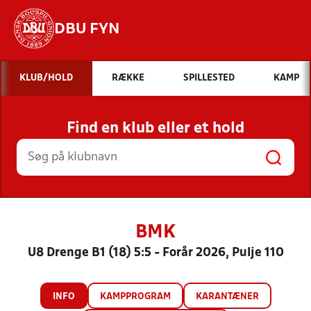
DBU FYN
Hvad vil du søge efter?
KLUB/HOLD
RÆKKE
SPILLESTED
KAMP
INDHOLD OG NYHEDER
Find en klub eller et hold
STILLINGER, RESULTATER, KLUBBER OG
HOLD
BMK
U8 Drenge B1 (18) 5:5 - Forår 2026, Pulje 110
INFO
KAMPPROGRAM
KARANTÆNER