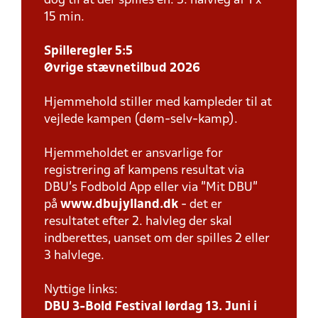
dog til at der spilles en. 3. halvleg af 1 x
15 min.
Spilleregler 5:5
Øvrige stævnetilbud 2026
Hjemmehold stiller med kampleder til at
vejlede kampen (døm-selv-kamp).
Hjemmeholdet er ansvarlige for
registrering af kampens resultat via
DBU’s Fodbold App eller via ”Mit DBU”
på
www.dbujylland.dk
- det er
resultatet efter 2. halvleg der skal
indberettes, uanset om der spilles 2 eller
3 halvlege.
Nyttige links:
DBU 3-Bold Festival lørdag 13. Juni i