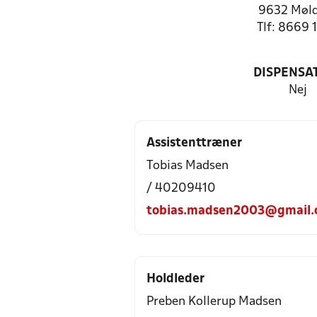
9632 Møl
Tlf: 8669 
DISPENSA
Nej
Assistenttræner
Tobias Madsen
/ 40209410
tobias.madsen2003@gmail.
Holdleder
Preben Kollerup Madsen