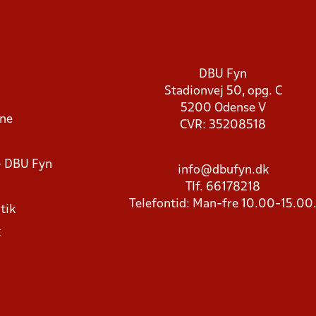
DBU Fyn
Stadionvej 50, opg. C
5200 Odense V
rne
CVR: 35208518
- DBU Fyn
info@dbufyn.dk
Tlf. 66178218
Telefontid: Man-fre 10.00-15.00
tik
k