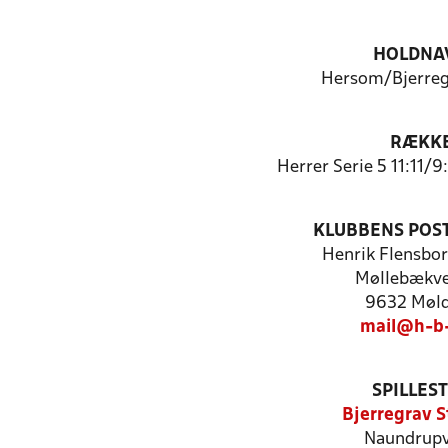
HOLDNA
Hersom/Bjerregr
RÆKK
Herrer Serie 5 11:11/
KLUBBENS POS
Henrik Flensbo
Møllebækve
9632 Møl
mail@h-b-
SPILLES
Bjerregrav S
Naundrupv