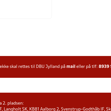
ke skal rettes til DBU Jylland på
mail
eller på tlf:
8939
a 2. pladsen:
F, Langholt SK, KB81 Aalborg 2, Svenstrup-Godthåb IF, Ska