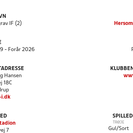
VN
av IF (2)
Hersom/
E
9:9 - Forår 2026
TADRESSE
KLUBBEN
rg Hansen
www
j 18C
drup
i.dk
TED
SPILLE
TRØJE
tadion
Gul/Sort
ej 7