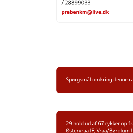
/ 28899033
prebenkm@live.dk
Spørgsmål omkring denne ræk
29 hold ud af 67 rykker op fr
Østervraa IF, Vraa/Børglum I