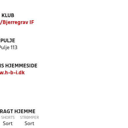
KLUB
Bjerregrav IF
PULJE
Pulje 113
S HJEMMESIDE
.h-b-i.dk
DRAGT HJEMME
SHORTS
STRØMPER
Sort
Sort