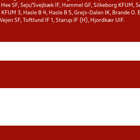
, Hee SF, Sejs/Svejbæk IF, Hammel GF, Silkeborg KFUM, Søf
KFUM 3, Hasle B 4, Hasle B 5, Grejs-Dalen IK, Brande O. B
 Vejen SF, Toftlund IF 1, Starup IF (H), Hjordkær UIF.