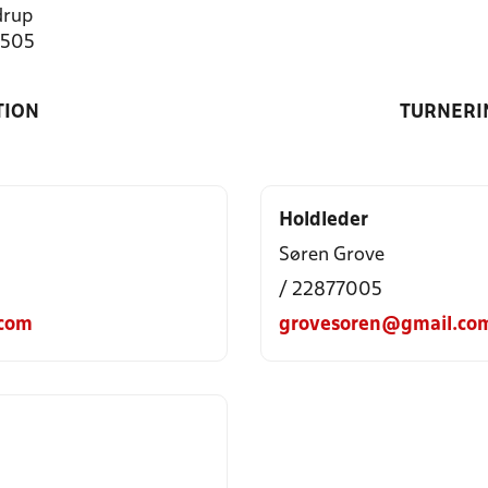
drup
1505
TION
TURNERI
Holdleder
Søren Grove
/ 22877005
com
grovesoren@gmail.co