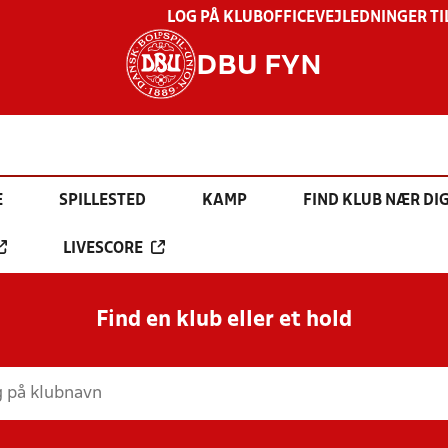
LOG PÅ KLUBOFFICE
VEJLEDNINGER TI
DBU FYN
E
SPILLESTED
KAMP
FIND KLUB NÆR DI
LIVESCORE
Find en klub eller et hold