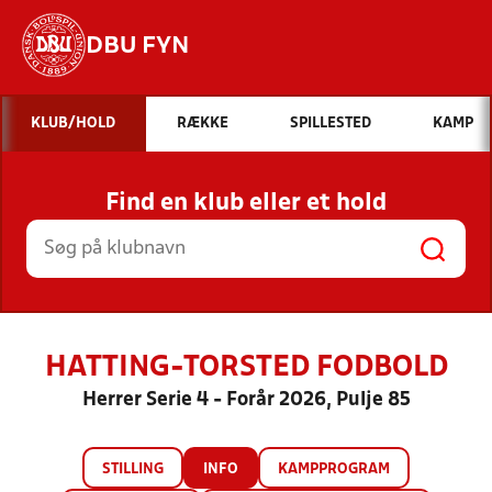
DBU FYN
Hvad vil du søge efter?
KLUB/HOLD
RÆKKE
SPILLESTED
KAMP
INDHOLD OG NYHEDER
Find en klub eller et hold
STILLINGER, RESULTATER, KLUBBER OG
HOLD
HATTING-TORSTED FODBOLD
Herrer Serie 4 - Forår 2026, Pulje 85
STILLING
INFO
KAMPPROGRAM