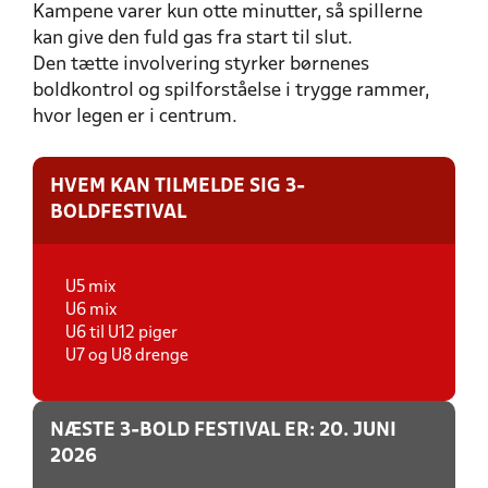
Kampene varer kun otte minutter, så spillerne
kan give den fuld gas fra start til slut.
Den tætte involvering styrker børnenes
boldkontrol og spilforståelse i trygge rammer,
hvor legen er i centrum.
HVEM KAN TILMELDE SIG 3-
BOLDFESTIVAL
U5 mix
U6 mix
U6 til U12 piger
U7 og U8 drenge
NÆSTE 3-BOLD FESTIVAL ER: 20. JUNI
2026