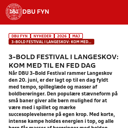
DBU FYN
Hvad vil du søge efter?
DBU FYN
NYHEDER
2026
MAJ
INDHOLD OG NYHEDER
3-BOLD FESTIVAL I LANGESKOV: KOM MED TIL EN FED DAG
STILLINGER, RESULTATER, KLUBBER OG
3-BOLD FESTIVAL I LANGESKOV:
HOLD
KOM MED TIL EN FED DAG
Når DBU 3-Bold Festival rammer Langeskov
den 20. juni, er der lagt op til en dag fyldt
med tempo, spilleglæde og masser af
boldberøringer. Den populære stævneform på
små baner giver alle børn mulighed for at
være med i spillet og mærke
succesoplevelserne på egen krop. Med korte,
intense kampe holdes energien i top, og alle