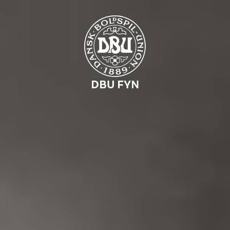
Hvad vil du søge efter?
INDHOLD OG NYHEDER
STILLINGER, RESULTATER, KLUBBER OG
HOLD
DBU FYN