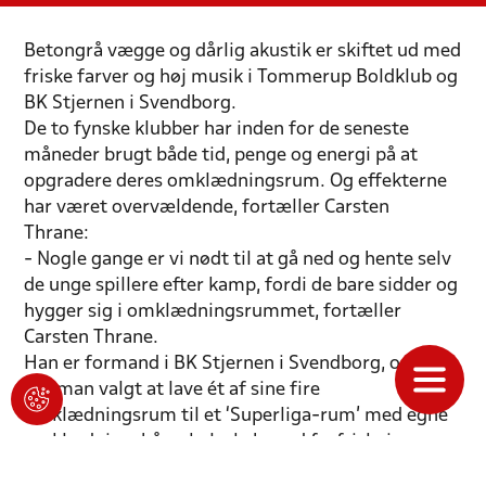
Betongrå vægge og dårlig akustik er skiftet ud med
friske farver og høj musik i Tommerup Boldklub og
BK Stjernen i Svendborg.
De to fynske klubber har inden for de seneste
måneder brugt både tid, penge og energi på at
opgradere deres omklædningsrum. Og effekterne
har været overvældende, fortæller Carsten
Thrane:
- Nogle gange er vi nødt til at gå ned og hente selv
de unge spillere efter kamp, fordi de bare sidder og
hygger sig i omklædningsrummet, fortæller
Carsten Thrane.
Han er formand i BK Stjernen i Svendborg, og her
har man valgt at lave ét af sine fire
omklædningsrum til et ‘Superliga-rum’ med egne
omklædningsbåse, køleskab med forfriskninger,
behageligt lys, akustikpaneler og højttaler med