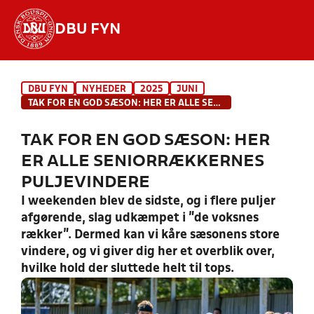
DBU FYN
Hvad vil du søge efter?
DBU FYN
NYHEDER
2025
JUNI
INDHOLD OG NYHEDER
TAK FOR EN GOD SÆSON: HER ER ALLE SENIORRÆKKERNES PULJEVINDERE
STILLINGER, RESULTATER, KLUBBER OG
TAK FOR EN GOD SÆSON: HER
HOLD
ER ALLE SENIORRÆKKERNES
PULJEVINDERE
I weekenden blev de sidste, og i flere puljer
afgørende, slag udkæmpet i "de voksnes
rækker". Dermed kan vi kåre sæsonens store
vindere, og vi giver dig her et overblik over,
hvilke hold der sluttede helt til tops.