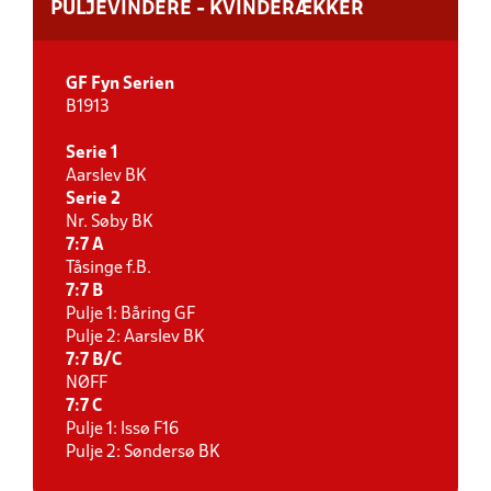
PULJEVINDERE - KVINDERÆKKER
GF Fyn Serien
B1913
Serie 1
Aarslev BK
Serie 2
Nr. Søby BK
7:7 A
Tåsinge f.B.
7:7 B
Pulje 1: Båring GF
Pulje 2: Aarslev BK
7:7 B/C
NØFF
7:7 C
Pulje 1: Issø F16
Pulje 2: Søndersø BK