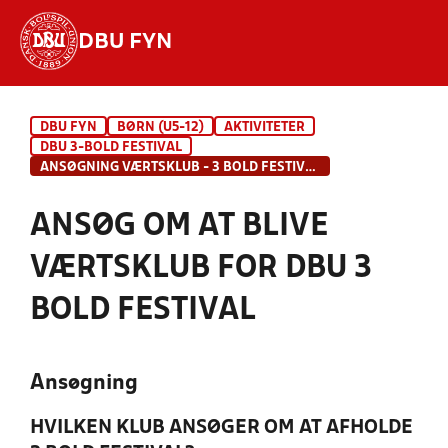
DBU FYN
Hvad vil du søge efter?
DBU FYN
BØRN (U5-12)
AKTIVITETER
INDHOLD OG NYHEDER
DBU 3-BOLD FESTIVAL
ANSØGNING VÆRTSKLUB - 3 BOLD FESTIVAL
STILLINGER, RESULTATER, KLUBBER OG
HOLD
ANSØG OM AT BLIVE
VÆRTSKLUB FOR DBU 3
BOLD FESTIVAL
Ansøgning
HVILKEN KLUB ANSØGER OM AT AFHOLDE