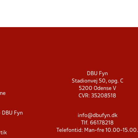
DBU Fyn
Stadionvej 50, opg. C
5200 Odense V
rne
CVR: 35208518
- DBU Fyn
info@dbufyn.dk
Tlf. 66178218
Telefontid: Man-fre 10.00-15.00
tik