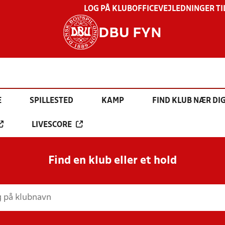
LOG PÅ KLUBOFFICE
VEJLEDNINGER TI
DBU FYN
E
SPILLESTED
KAMP
FIND KLUB NÆR DI
LIVESCORE
Find en klub eller et hold