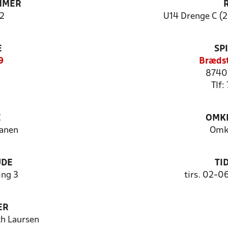
MMER
2
U14 Drenge C (2
E
SP
9
Brædst
8740
Tlf:
E
OMKL
anen
Omk
UDE
TI
ng 3
tirs. 02-0
ER
h Laursen