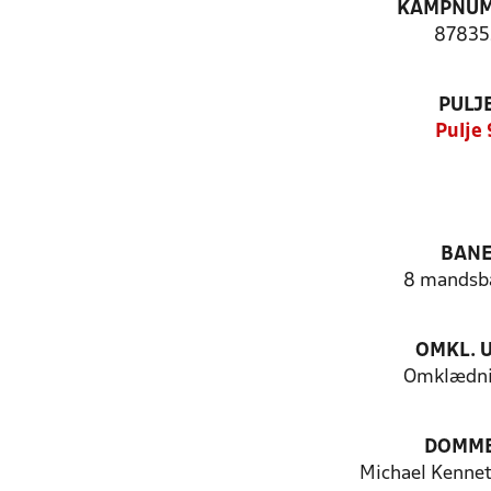
KAMPNU
87835
PULJ
Pulje 
BAN
8 mandsb
OMKL. 
Omklædni
DOMM
Michael Kennet