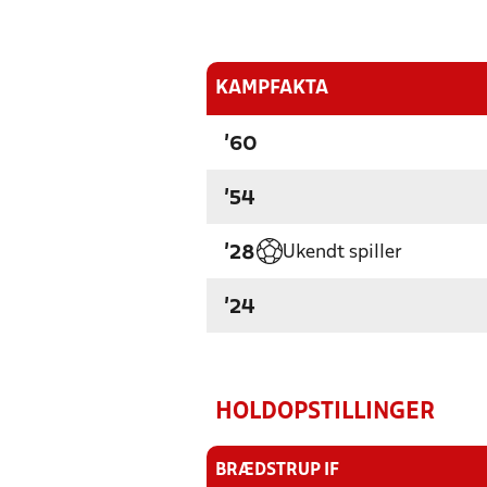
KAMPFAKTA
'60
'54
Ukendt spiller
'28
'24
HOLDOPSTILLINGER
BRÆDSTRUP IF