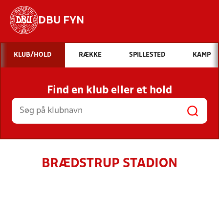
DBU FYN
Hvad vil du søge efter?
KLUB/HOLD
RÆKKE
SPILLESTED
KAMP
INDHOLD OG NYHEDER
Find en klub eller et hold
STILLINGER, RESULTATER, KLUBBER OG
HOLD
BRÆDSTRUP STADION