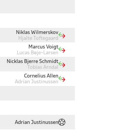
Niklas Wilmerskov
Hjalte Toftegaard
Marcus Voigt
Lucas Bøje-Larsen
Nicklas Bjerre Schmidt
Tobias Arndal
Cornelius Allen
Adrian Justinussen
Adrian Justinussen