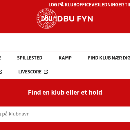
LOG PÅ KLUBOFFICE
VEJLEDNINGER TI
DBU FYN
E
SPILLESTED
KAMP
FIND KLUB NÆR DI
LIVESCORE
Find en klub eller et hold