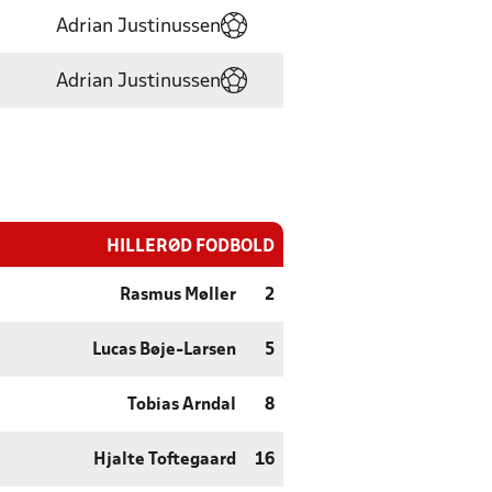
Adrian Justinussen
Adrian Justinussen
HILLERØD FODBOLD
Rasmus Møller
2
Lucas Bøje-Larsen
5
Tobias Arndal
8
Hjalte Toftegaard
16