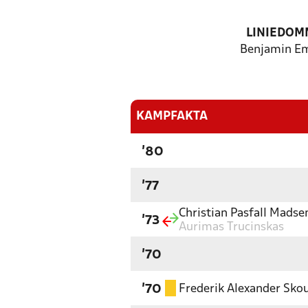
LINIEDOM
Benjamin Emi
KAMPFAKTA
'80
'77
Christian Pasfall Madse
'73
Aurimas Trucinskas
'70
Frederik Alexander Sko
'70