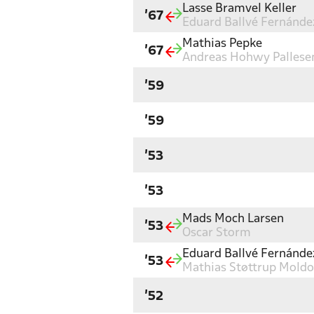
Lasse Bramvel Keller
'67
Eduard Ballvé Fernánde
Mathias Pepke
'67
Andreas Hohwy Pallese
'59
'59
'53
'53
Mads Moch Larsen
'53
Oscar Storm
Eduard Ballvé Fernánde
'53
Mathias Støttrup Mold
'52