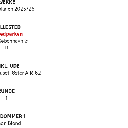
RÆKKE
okalen 2025/26
ILLESTED
ledparken
København Ø
Tlf:
KL. UDE
set, Øster Allé 62
RUNDE
1
EDOMMER 1
on Blond