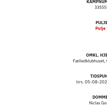
KAMPNU
33555
PULJ
Pulje 
OMKL. H
Fælledklubhuset, 
TIDSPU
tirs. 05-08-202
DOMM
Niclas G