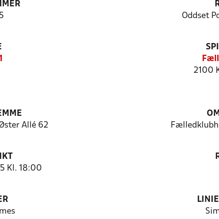
MMER
5
Oddset P
E
SP
1
Fæl
2100 
JEMME
OM
Øster Allé 62
Fælledklubhu
NKT
5 Kl. 18:00
ER
LINI
omes
Sim