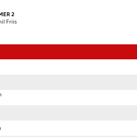
MER 2
l Friis
n
u