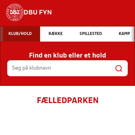
DBU FYN
Hvad vil du søge efter?
KLUB/HOLD
RÆKKE
SPILLESTED
KAMP
INDHOLD OG NYHEDER
Find en klub eller et hold
STILLINGER, RESULTATER, KLUBBER OG
HOLD
FÆLLEDPARKEN