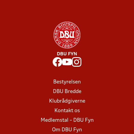
DBU FYN
Bestyrelsen
DBU Bredde
Klubrådgiverne
Kontakt os
Medlemstal - DBU Fyn
Om DBU Fyn