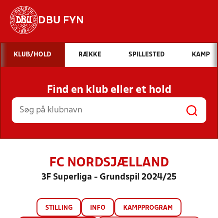
DBU FYN
Hvad vil du søge efter?
KLUB/HOLD
RÆKKE
SPILLESTED
KAMP
INDHOLD OG NYHEDER
Find en klub eller et hold
STILLINGER, RESULTATER, KLUBBER OG
HOLD
FC NORDSJÆLLAND
3F Superliga - Grundspil 2024/25
STILLING
INFO
KAMPPROGRAM