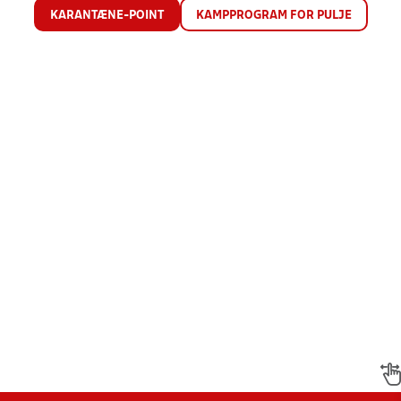
KARANTÆNE-POINT
KAMPPROGRAM FOR PULJE