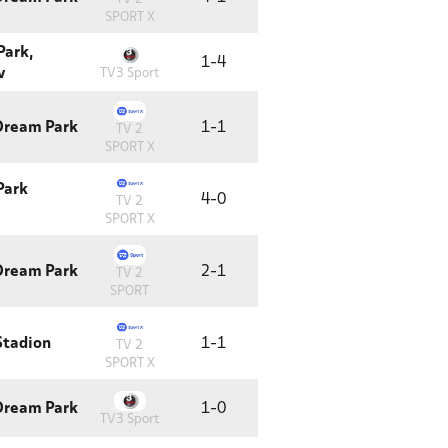
SPORT X
Park,
1
-
4
v
TV3 Sport
 Dream Park
1
-
1
TV 2
SPORT X
Park
4
-
0
TV 2
SPORT X
 Dream Park
2
-
1
TV 2
SPORT
Stadion
1
-
1
TV 2
SPORT X
 Dream Park
1
-
0
TV3 Sport