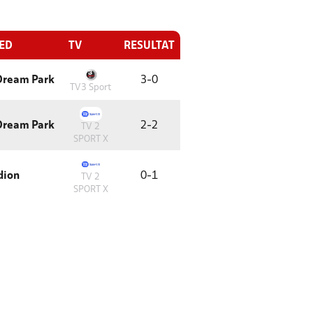
TED
TV
RESULTAT
 Dream Park
3
-
0
TV3 Sport
 Dream Park
2
-
2
TV 2
SPORT X
dion
0
-
1
TV 2
SPORT X