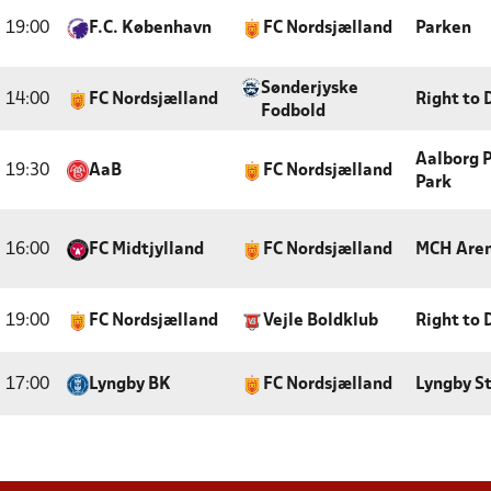
19:00
F.C. København
FC Nordsjælland
Parken
Sønderjyske
14:00
FC Nordsjælland
Right to
Fodbold
Aalborg 
19:30
AaB
FC Nordsjælland
Park
16:00
FC Midtjylland
FC Nordsjælland
MCH Aren
19:00
FC Nordsjælland
Vejle Boldklub
Right to
17:00
Lyngby BK
FC Nordsjælland
Lyngby S