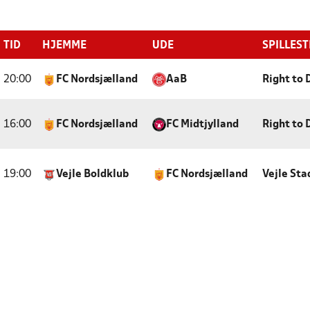
TID
HJEMME
UDE
SPILLES
20:00
FC Nordsjælland
AaB
Right to
16:00
FC Nordsjælland
FC Midtjylland
Right to
19:00
Vejle Boldklub
FC Nordsjælland
Vejle Sta