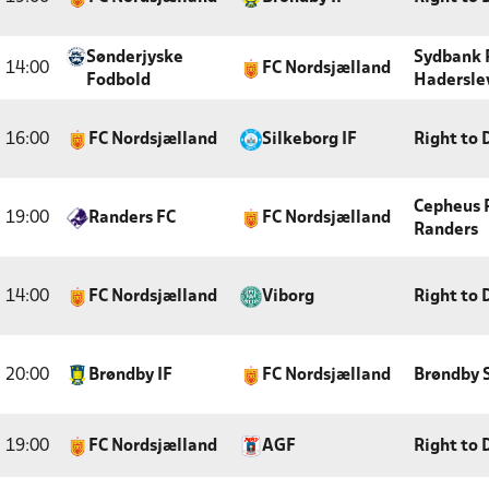
Sønderjyske
Sydbank 
14:00
FC Nordsjælland
Fodbold
Hadersle
16:00
FC Nordsjælland
Silkeborg IF
Right to
Cepheus 
19:00
Randers FC
FC Nordsjælland
Randers
14:00
FC Nordsjælland
Viborg
Right to
20:00
Brøndby IF
FC Nordsjælland
Brøndby 
19:00
FC Nordsjælland
AGF
Right to