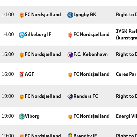
14:00
FC Nordsjælland
Lyngby BK
Right to
JYSK Par
14:00
Silkeborg IF
FC Nordsjælland
(kunstgr
16:00
FC Nordsjælland
F.C. København
Right to
16:00
AGF
FC Nordsjælland
Ceres Par
19:00
FC Nordsjælland
Randers FC
Right to
19:00
Viborg
FC Nordsjælland
Energi Vi
19:00
FC Nordsjælland
Brøndby IF
Right to