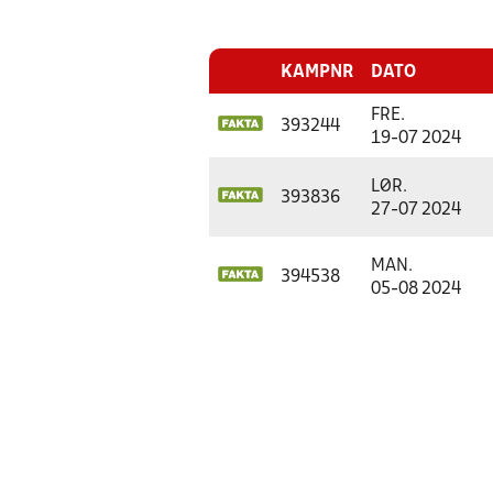
KAMPNR
DATO
FRE.
393244
19-07 2024
LØR.
393836
27-07 2024
MAN.
394538
05-08 2024