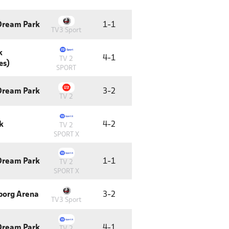
 Dream Park
1
-
1
TV3 Sport
k
4
-
1
TV 2
æs)
SPORT
 Dream Park
3
-
2
TV 2
k
4
-
2
TV 2
SPORT X
 Dream Park
1
-
1
TV 2
SPORT X
borg Arena
3
-
2
TV3 Sport
 Dream Park
4
-
1
TV 2