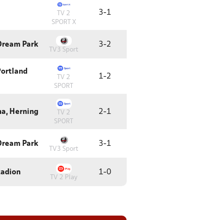
3
-
1
TV 2
SPORT X
 Dream Park
3
-
2
TV3 Sport
Portland
1
-
2
TV 2
SPORT
a, Herning
2
-
1
TV 2
SPORT
 Dream Park
3
-
1
TV3 Sport
tadion
1
-
0
TV 2 Play