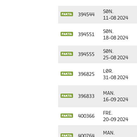
SØN.
394544
11-08 2024
SØN.
394551
18-08 2024
SØN.
394555
25-08 2024
LØR.
396825
31-08 2024
MAN.
396833
16-09 2024
FRE.
400366
20-09 2024
MAN.
400764