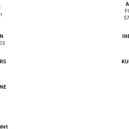
A
N
F
n
57
ON
IN
03
RS
KU
ANE
edet