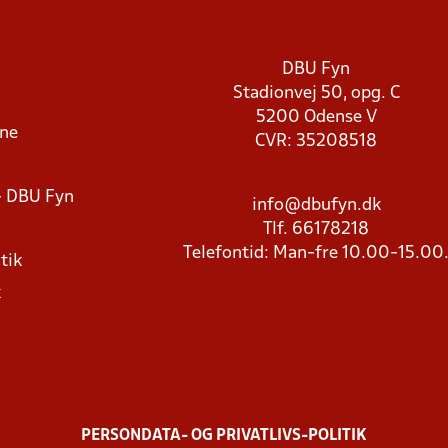
DBU Fyn
Stadionvej 50, opg. C
5200 Odense V
rne
CVR: 35208518
- DBU Fyn
info@dbufyn.dk
Tlf. 66178218
Telefontid: Man-fre 10.00-15.00
tik
k
PERSONDATA- OG PRIVATLIVS-POLITIK