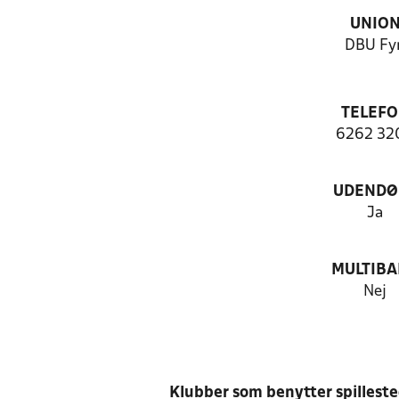
UNIO
DBU Fy
TELEF
6262 32
UDENDØ
Ja
MULTIB
Nej
Klubber som benytter spillest