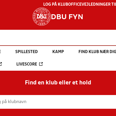
LOG PÅ KLUBOFFICE
VEJLEDNINGER TI
DBU FYN
E
SPILLESTED
KAMP
FIND KLUB NÆR DI
LIVESCORE
Find en klub eller et hold