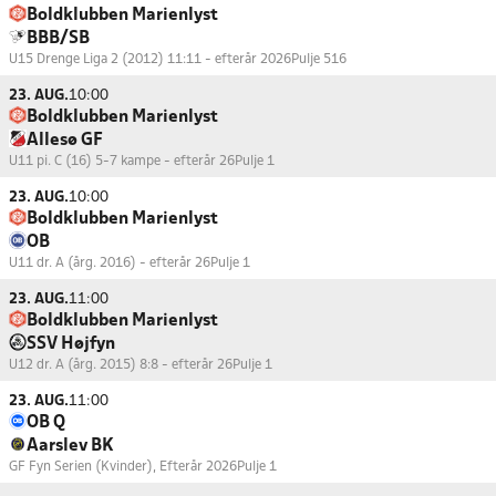
Boldklubben Marienlyst
BBB/SB
U15 Drenge Liga 2 (2012) 11:11 - efterår 2026
Pulje 516
23. AUG.
10:00
Boldklubben Marienlyst
Allesø GF
U11 pi. C (16) 5-7 kampe - efterår 26
Pulje 1
23. AUG.
10:00
Boldklubben Marienlyst
OB
U11 dr. A (årg. 2016) - efterår 26
Pulje 1
23. AUG.
11:00
Boldklubben Marienlyst
SSV Højfyn
U12 dr. A (årg. 2015) 8:8 - efterår 26
Pulje 1
23. AUG.
11:00
OB Q
Aarslev BK
GF Fyn Serien (Kvinder), Efterår 2026
Pulje 1