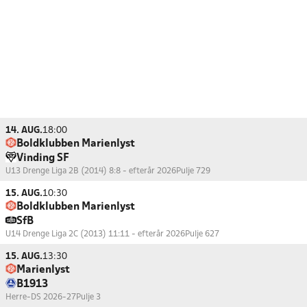
14. AUG.
18:00
Boldklubben Marienlyst
Vinding SF
U13 Drenge Liga 2B (2014) 8:8 - efterår 2026
Pulje 729
15. AUG.
10:30
Boldklubben Marienlyst
SfB
U14 Drenge Liga 2C (2013) 11:11 - efterår 2026
Pulje 627
15. AUG.
13:30
Marienlyst
B1913
Herre-DS 2026-27
Pulje 3