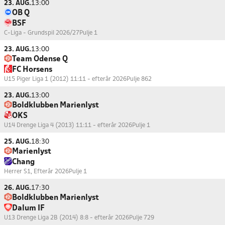
23. AUG.
13:00
OB Q
BSF
C-Liga - Grundspil 2026/27
Pulje 1
23. AUG.
13:00
Team Odense Q
FC Horsens
U15 Piger Liga 1 (2012) 11:11 - efterår 2026
Pulje 862
23. AUG.
13:00
Boldklubben Marienlyst
OKS
U14 Drenge Liga 4 (2013) 11:11 - efterår 2026
Pulje 1
25. AUG.
18:30
Marienlyst
Chang
Herrer S1, Efterår 2026
Pulje 1
26. AUG.
17:30
Boldklubben Marienlyst
Dalum IF
U13 Drenge Liga 2B (2014) 8:8 - efterår 2026
Pulje 729