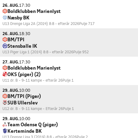
26. AUG.
17:30
Boldklubben Marienlyst
Næsby BK
U13 Drenge Liga 2A (2014) 8:8 - efterår 2026
Pulje 717
26. AUG.
18:30
BM/TPI
Stensballe IK
U13 Piger Liga 1 (2014) 8:8 - efterår 2026
Pulje 952
27. AUG.
17:30
Boldklubben Marienlyst
OKS (piger) (2)
U11 dr. B - 9-11 kampe - efterår 26
Pulje 1
29. AUG.
10:00
BM/TPI (Piger)
SUB Ullerslev
U12 dr. B - 9-11 kampe - Efterår 26
Pulje 1
29. AUG.
10:00
Team Odense Q (piger)
Kerteminde BK
U13 Drenge Liga 3 (2014) 8:8 - efterår 2026
Pulje 2