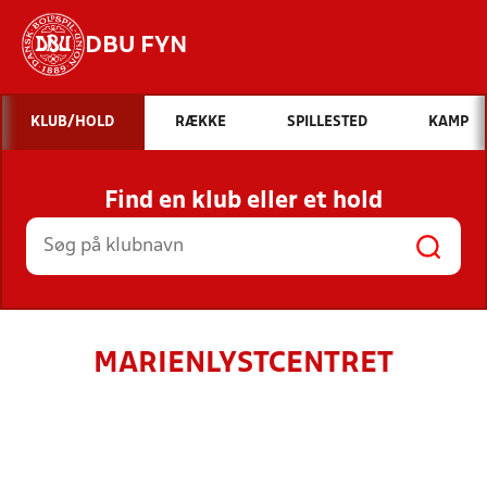
DBU FYN
Hvad vil du søge efter?
KLUB/HOLD
RÆKKE
SPILLESTED
KAMP
INDHOLD OG NYHEDER
Find en klub eller et hold
STILLINGER, RESULTATER, KLUBBER OG
HOLD
MARIENLYSTCENTRET