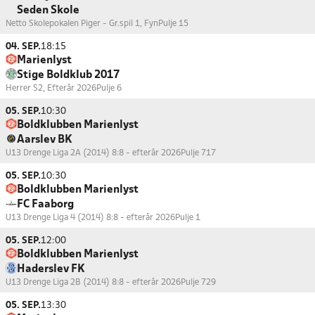
Seden Skole
Netto Skolepokalen Piger - Gr.spil 1, Fyn
Pulje 15
04. SEP.
18:15
Marienlyst
Stige Boldklub 2017
Herrer S2, Efterår 2026
Pulje 6
05. SEP.
10:30
Boldklubben Marienlyst
Aarslev BK
U13 Drenge Liga 2A (2014) 8:8 - efterår 2026
Pulje 717
05. SEP.
10:30
Boldklubben Marienlyst
FC Faaborg
U13 Drenge Liga 4 (2014) 8:8 - efterår 2026
Pulje 1
05. SEP.
12:00
Boldklubben Marienlyst
Haderslev FK
U13 Drenge Liga 2B (2014) 8:8 - efterår 2026
Pulje 729
05. SEP.
13:30