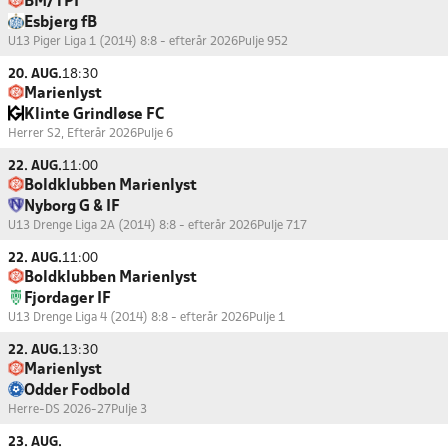
BM/TPI
Esbjerg fB
U13 Piger Liga 1 (2014) 8:8 - efterår 2026
Pulje 952
20. AUG.
18:30
Marienlyst
Klinte Grindløse FC
Herrer S2, Efterår 2026
Pulje 6
22. AUG.
11:00
Boldklubben Marienlyst
Nyborg G & IF
U13 Drenge Liga 2A (2014) 8:8 - efterår 2026
Pulje 717
22. AUG.
11:00
Boldklubben Marienlyst
Fjordager IF
U13 Drenge Liga 4 (2014) 8:8 - efterår 2026
Pulje 1
22. AUG.
13:30
Marienlyst
Odder Fodbold
Herre-DS 2026-27
Pulje 3
23. AUG.