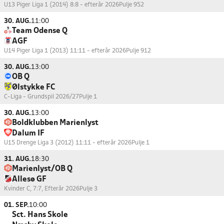
U13 Piger Liga 1 (2014) 8:8 - efterår 2026
Pulje 952
30. AUG.
11:00
Team Odense Q
AGF
U14 Piger Liga 1 (2013) 11:11 - efterår 2026
Pulje 912
30. AUG.
13:00
OB Q
Ølstykke FC
C-Liga - Grundspil 2026/27
Pulje 1
30. AUG.
13:00
Boldklubben Marienlyst
Dalum IF
U15 Drenge Liga 3 (2012) 11:11 - efterår 2026
Pulje 1
31. AUG.
18:30
Marienlyst/OB Q
Allesø GF
Kvinder C, 7:7, Efterår 2026
Pulje 3
01. SEP.
10:00
Sct. Hans Skole