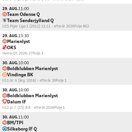
29. AUG.
11:00
Team Odense Q
Team Sønderjylland Q
U15 Piger Liga 1 (2012) 11:11 - efterår 2026
Pulje 862
29. AUG.
13:30
Marienlyst
OKS
Herre-DS 2026-27
Pulje 3
30. AUG.
10:00
Boldklubben Marienlyst
Vindinge BK
U11 dr. A (årg. 2016) - efterår 26
Pulje 1
30. AUG.
10:00
Boldklubben Marienlyst
Dalum IF
U12 pi. C (15) 8:8 - efterår 2026
Pulje 1
30. AUG.
11:00
BM/TPI
Silkeborg IF Q