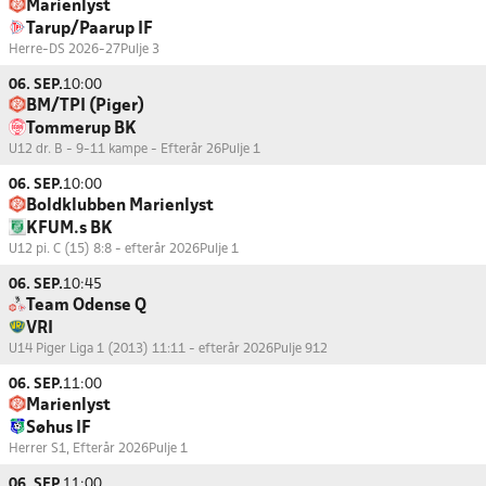
Marienlyst
Tarup/Paarup IF
Herre-DS 2026-27
Pulje 3
06. SEP.
10:00
BM/TPI (Piger)
Tommerup BK
U12 dr. B - 9-11 kampe - Efterår 26
Pulje 1
06. SEP.
10:00
Boldklubben Marienlyst
KFUM.s BK
U12 pi. C (15) 8:8 - efterår 2026
Pulje 1
06. SEP.
10:45
Team Odense Q
VRI
U14 Piger Liga 1 (2013) 11:11 - efterår 2026
Pulje 912
06. SEP.
11:00
Marienlyst
Søhus IF
Herrer S1, Efterår 2026
Pulje 1
06. SEP.
11:00