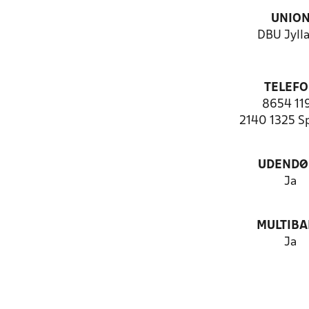
UNIO
DBU Jyll
TELEF
8654 11
2140 1325 S
UDENDØ
Ja
MULTIB
Ja