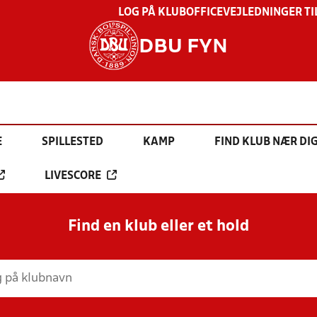
LOG PÅ KLUBOFFICE
VEJLEDNINGER TI
DBU FYN
E
SPILLESTED
KAMP
FIND KLUB NÆR DI
LIVESCORE
Find en klub eller et hold