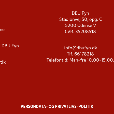
DBU Fyn
Stadionvej 50, opg. C
5200 Odense V
rne
CVR: 35208518
- DBU Fyn
info@dbufyn.dk
Tlf. 66178218
Telefontid: Man-fre 10.00-15.00
tik
k
PERSONDATA- OG PRIVATLIVS-POLITIK