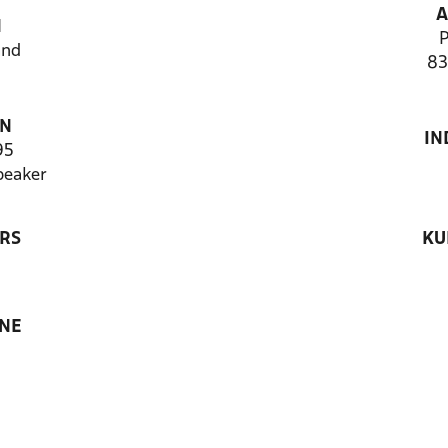
A
N
P
and
83
ON
IN
95
peaker
RS
KU
ANE