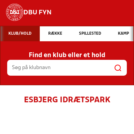
DBU FYN
Hvad vil du søge efter?
KLUB/HOLD
RÆKKE
SPILLESTED
KAMP
INDHOLD OG NYHEDER
Find en klub eller et hold
STILLINGER, RESULTATER, KLUBBER OG
HOLD
ESBJERG IDRÆTSPARK