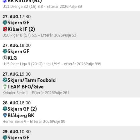
BK Klitten (B1)
U11 Drenge B2 (16) 8:8 - Efterår 2026
Pulje 89
27. AUG.
17:30
Skjern GF
Kibæk IF (2)
U10 Piger B (17) 5:5 - Efterår 2026
Pulje 53
27. AUG.
18:00
Skjern GF
KLG
U15 Piger Liga 4 (2012) 11:11/9:9 - efterår 2026
Pulje 894
27. AUG.
19:00
Skjern/Tarm Fodbold
TEAM BFO/Give
Kvinder Serie 1 - Efterår 2026
Pulje 261
28. AUG.
18:00
Skjern GF (2)
Blåbjerg BK
Herrer Serie 4 - Efterår 2026
Pulje 89
29. AUG.
10:30
Skjern GF