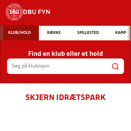
DBU FYN
Hvad vil du søge efter?
KLUB/HOLD
RÆKKE
SPILLESTED
KAMP
INDHOLD OG NYHEDER
Find en klub eller et hold
STILLINGER, RESULTATER, KLUBBER OG
HOLD
SKJERN IDRÆTSPARK