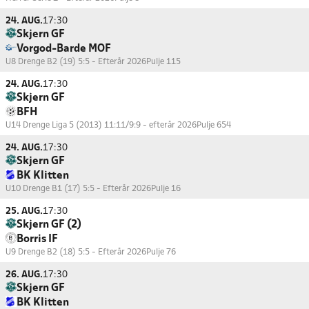
24. AUG.
17:30
Skjern GF
Vorgod-Barde MOF
U8 Drenge B2 (19) 5:5 - Efterår 2026
Pulje 115
24. AUG.
17:30
Skjern GF
BFH
U14 Drenge Liga 5 (2013) 11:11/9:9 - efterår 2026
Pulje 654
24. AUG.
17:30
Skjern GF
BK Klitten
U10 Drenge B1 (17) 5:5 - Efterår 2026
Pulje 16
25. AUG.
17:30
Skjern GF (2)
Borris IF
U9 Drenge B2 (18) 5:5 - Efterår 2026
Pulje 76
26. AUG.
17:30
Skjern GF
BK Klitten