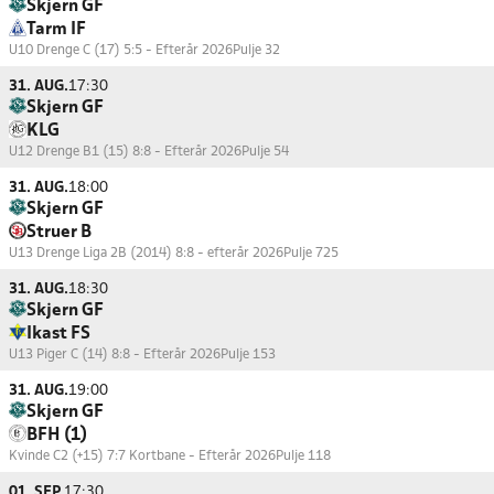
Skjern GF
Tarm IF
U10 Drenge C (17) 5:5 - Efterår 2026
Pulje 32
31. AUG.
17:30
Skjern GF
KLG
U12 Drenge B1 (15) 8:8 - Efterår 2026
Pulje 54
31. AUG.
18:00
Skjern GF
Struer B
U13 Drenge Liga 2B (2014) 8:8 - efterår 2026
Pulje 725
31. AUG.
18:30
Skjern GF
Ikast FS
U13 Piger C (14) 8:8 - Efterår 2026
Pulje 153
31. AUG.
19:00
Skjern GF
BFH (1)
Kvinde C2 (+15) 7:7 Kortbane - Efterår 2026
Pulje 118
01. SEP.
17:30