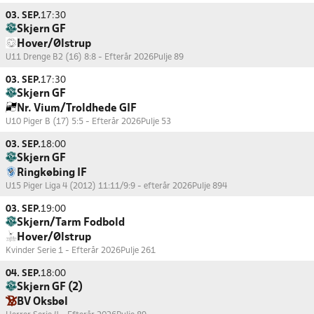
03. SEP.
17:30
Skjern GF
Hover/Ølstrup
U11 Drenge B2 (16) 8:8 - Efterår 2026
Pulje 89
03. SEP.
17:30
Skjern GF
Nr. Vium/Troldhede GIF
U10 Piger B (17) 5:5 - Efterår 2026
Pulje 53
03. SEP.
18:00
Skjern GF
Ringkøbing IF
U15 Piger Liga 4 (2012) 11:11/9:9 - efterår 2026
Pulje 894
03. SEP.
19:00
Skjern/Tarm Fodbold
Hover/Ølstrup
Kvinder Serie 1 - Efterår 2026
Pulje 261
04. SEP.
18:00
Skjern GF (2)
BV Oksbøl