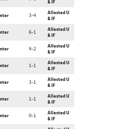
& IF
Allested U
enter
3
-
4
& IF
Allested U
enter
6
-
1
& IF
Allested U
enter
4
-
2
& IF
Allested U
enter
1
-
1
& IF
Allested U
enter
3
-
1
& IF
Allested U
enter
1
-
1
& IF
Allested U
enter
0
-
1
& IF