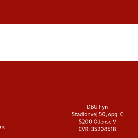
DBU Fyn
Stadionvej 50, opg. C
5200 Odense V
rne
CVR: 35208518