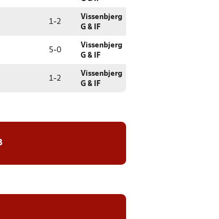
Vissenbjerg
1
-
2
G & IF
Vissenbjerg
5
-
0
G & IF
Vissenbjerg
1
-
2
G & IF
8