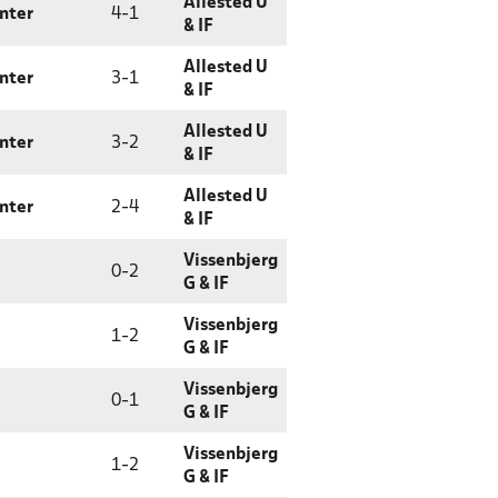
Allested U
enter
4
-
1
& IF
Allested U
enter
3
-
1
& IF
Allested U
enter
3
-
2
& IF
Allested U
enter
2
-
4
& IF
Vissenbjerg
0
-
2
G & IF
Vissenbjerg
1
-
2
G & IF
Vissenbjerg
0
-
1
G & IF
Vissenbjerg
1
-
2
G & IF