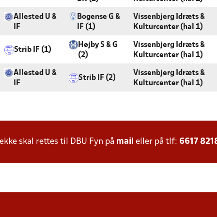
Allested U &
Bogense G &
Vissenbjerg Idræts &
IF
IF (1)
Kulturcenter (hal 1)
Højby S & G
Vissenbjerg Idræts &
Strib IF (1)
(2)
Kulturcenter (hal 1)
Allested U &
Vissenbjerg Idræts &
Strib IF (2)
IF
Kulturcenter (hal 1)
ke skal rettes til DBU Fyn på
mail
eller på tlf:
6617 821