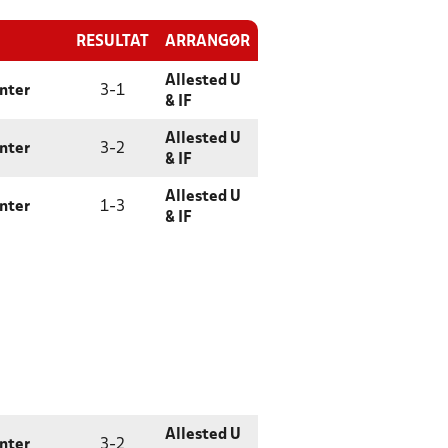
RESULTAT
ARRANGØR
Allested U
enter
3
-
1
& IF
Allested U
enter
3
-
2
& IF
Allested U
enter
1
-
3
& IF
Allested U
enter
3
-
2