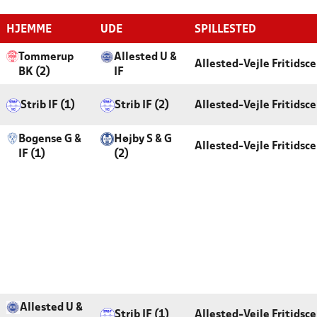
HJEMME
UDE
SPILLESTED
Tommerup
Allested U &
Allested-Vejle Fritidsc
BK (2)
IF
Strib IF (1)
Strib IF (2)
Allested-Vejle Fritidsc
Bogense G &
Højby S & G
Allested-Vejle Fritidsc
IF (1)
(2)
Allested U &
Strib IF (1)
Allested-Vejle Fritidsc