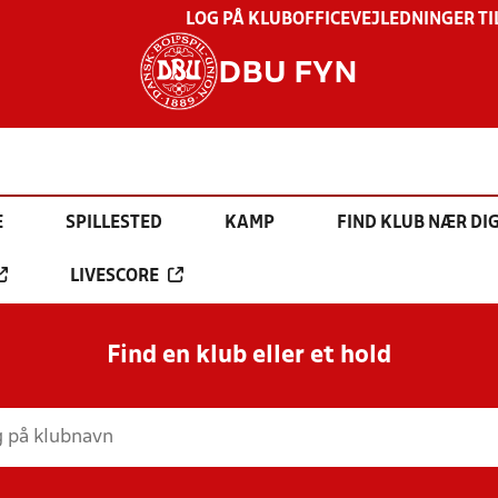
LOG PÅ KLUBOFFICE
VEJLEDNINGER TI
DBU FYN
E
SPILLESTED
KAMP
FIND KLUB NÆR DI
LIVESCORE
Find en klub eller et hold