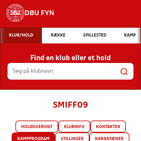
DBU FYN
Hvad vil du søge efter?
KLUB/HOLD
RÆKKE
SPILLESTED
KAMP
INDHOLD OG NYHEDER
Find en klub eller et hold
STILLINGER, RESULTATER, KLUBBER OG
HOLD
SMIFF09
HOLDOVERSIGT
KLUBINFO
KONTAKTER
KAMPPROGRAM
STILLINGER
KARANTÆNER