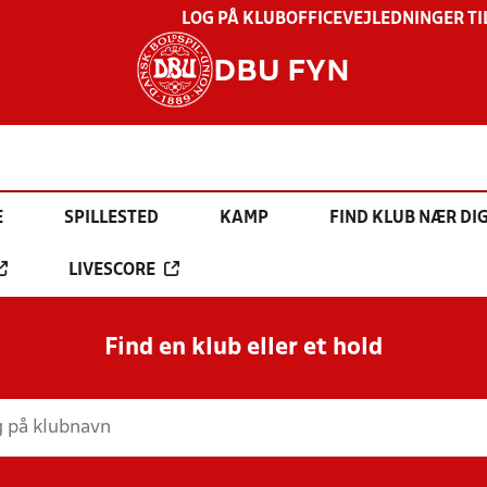
LOG PÅ KLUBOFFICE
VEJLEDNINGER TI
DBU FYN
E
SPILLESTED
KAMP
FIND KLUB NÆR DI
LIVESCORE
Find en klub eller et hold