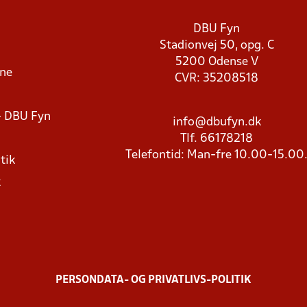
DBU Fyn
Stadionvej 50, opg. C
5200 Odense V
rne
CVR: 35208518
- DBU Fyn
info@dbufyn.dk
Tlf. 66178218
Telefontid: Man-fre 10.00-15.00
tik
k
PERSONDATA- OG PRIVATLIVS-POLITIK