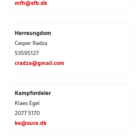
mfh@sfb.dk
Herreungdom
Casper Radza
53595127
cradza@gmail.com
Kampfordeler
Klaes Egel
2077 5170
ke@oure.dk