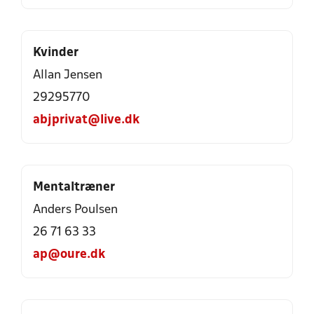
Kvinder
Allan Jensen
29295770
abjprivat@live.dk
Mentaltræner
Anders Poulsen
26 71 63 33
ap@oure.dk