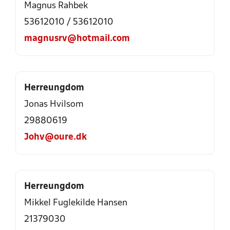
Magnus Rahbek
53612010
/
53612010
magnusrv@hotmail.com
Herreungdom
Jonas Hvilsom
29880619
Johv@oure.dk
Herreungdom
Mikkel Fuglekilde Hansen
21379030