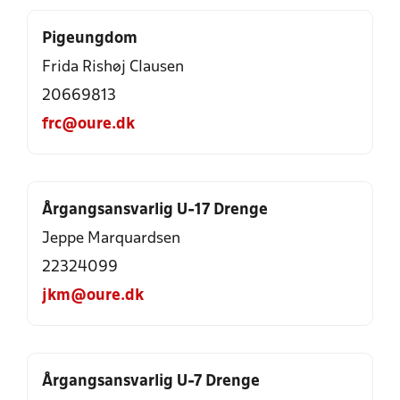
Pigeungdom
Frida Rishøj Clausen
20669813
frc@oure.dk
Årgangsansvarlig U-17 Drenge
Jeppe Marquardsen
22324099
jkm@oure.dk
Årgangsansvarlig U-7 Drenge