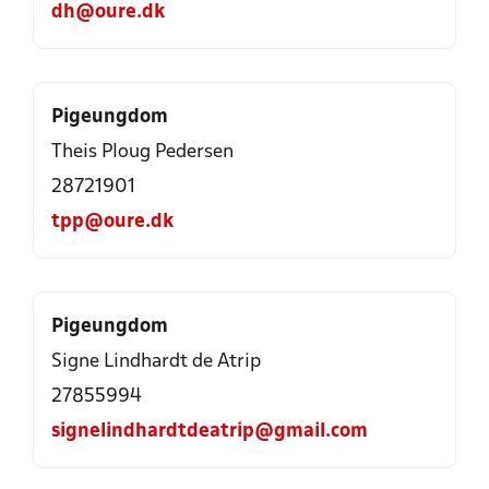
dh@oure.dk
Pigeungdom
Theis Ploug Pedersen
28721901
tpp@oure.dk
Pigeungdom
Signe Lindhardt de Atrip
27855994
signelindhardtdeatrip@gmail.com