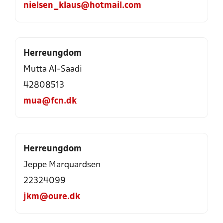
nielsen_klaus@hotmail.com
Herreungdom
Mutta Al-Saadi
42808513
mua@fcn.dk
Herreungdom
Jeppe Marquardsen
22324099
jkm@oure.dk