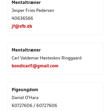
Mentaltræner
Jesper Fries Pedersen
40636566
jf@sfb.dk
Mentaltræner
Carl Valdemar Høsteskov Ringgaard
kondicarl1@gmail.com
Pigeungdom
Daniel O'Hara
60727606
/
60727606