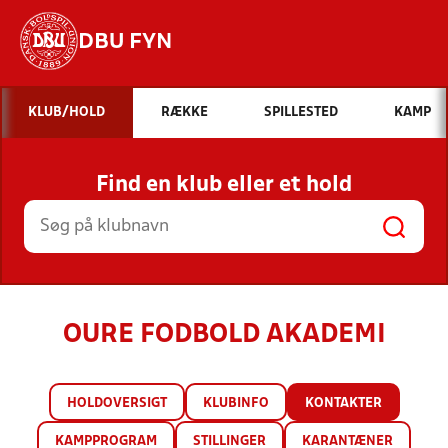
DBU FYN
Hvad vil du søge efter?
KLUB/HOLD
RÆKKE
SPILLESTED
KAMP
INDHOLD OG NYHEDER
Find en klub eller et hold
STILLINGER, RESULTATER, KLUBBER OG
HOLD
OURE FODBOLD AKADEMI
HOLDOVERSIGT
KLUBINFO
KONTAKTER
KAMPPROGRAM
STILLINGER
KARANTÆNER