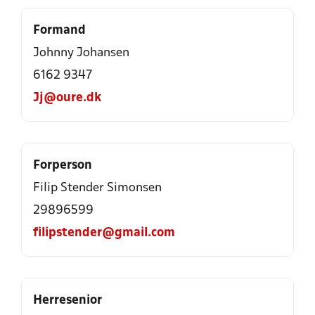
Formand
Johnny Johansen
6162 9347
Jj@oure.dk
Forperson
Filip Stender Simonsen
29896599
filipstender@gmail.com
Herresenior