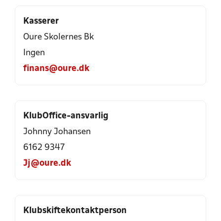
Kasserer
Oure Skolernes Bk
Ingen
finans@oure.dk
KlubOffice-ansvarlig
Johnny Johansen
6162 9347
Jj@oure.dk
Klubskiftekontaktperson